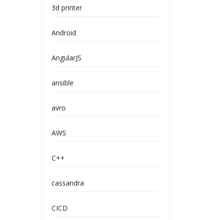
3d printer
Android
AngularJS
ansible
avro
AWS
C++
cassandra
CICD