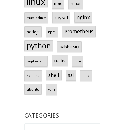
linux
mac
mapr
nginx
mysql
mapreduce
Prometheus
nodejs
npm
python
RabbitMQ
redis
raspberry pi
rpm
shell
ssl
schema
time
ubuntu
yum
CATEGORIES