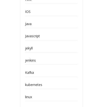
IOS
Java
Javascript
jekyll
jenkins
Kafka
kubernetes
linux