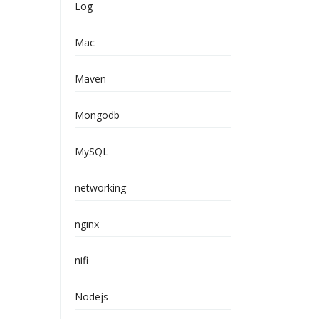
Log
Mac
Maven
Mongodb
MySQL
networking
nginx
nifi
Nodejs