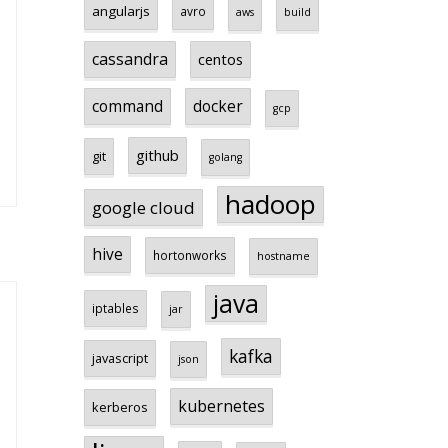
angularjs
avro
aws
build
cassandra
centos
command
docker
gcp
github
git
golang
hadoop
google cloud
hive
hortonworks
hostname
java
iptables
jar
kafka
javascript
json
kubernetes
kerberos