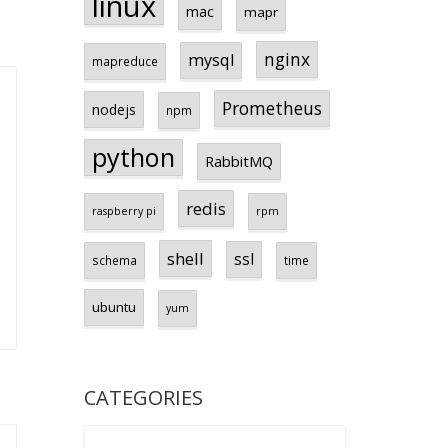
linux
mac
mapr
nginx
mysql
mapreduce
Prometheus
nodejs
npm
python
RabbitMQ
redis
raspberry pi
rpm
shell
ssl
schema
time
ubuntu
yum
CATEGORIES