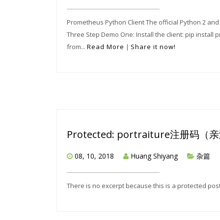
Prometheus Python Client The official Python 2 and
Three Step Demo One: Install the client: pip install
from...
Read More
|
Share it now!
Protected: portraiture注册
08, 10, 2018
Huang Shiyang
杂篇
There is no excerpt because this is a protected post