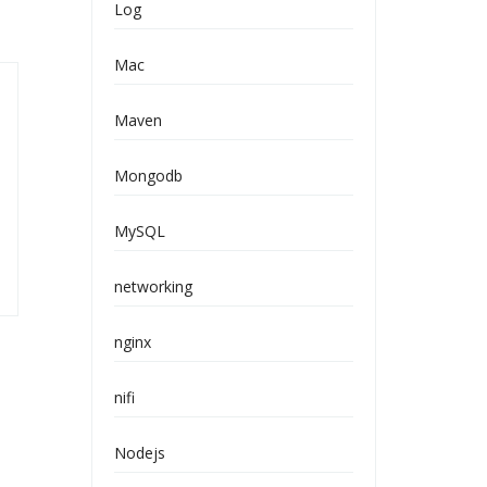
Log
Mac
Maven
Mongodb
MySQL
networking
nginx
nifi
Nodejs