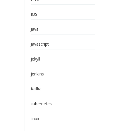
IOS
Java
Javascript
jekyll
jenkins
Kafka
kubernetes
linux