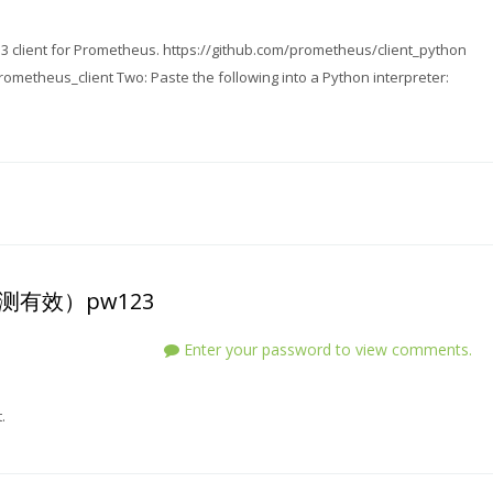
 3 client for Prometheus. https://github.com/prometheus/client_python
 prometheus_client Two: Paste the following into a Python interpreter:
码（亲测有效）pw123
Enter your password to view comments.
.