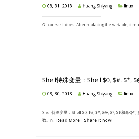
08, 31, 2018
Huang Shiyang
linux
Of course it does. After replacing the variable, it reads
Shell特殊变量：Shell $0, $#, $*,
08, 30, 2018
Huang Shiyang
linux
Shell特殊变量：Shell $0, $#, $*, $@, $?
数。n...
Read More
|
Share it now!