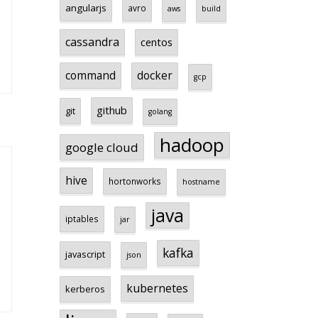
angularjs
avro
aws
build
cassandra
centos
command
docker
gcp
github
git
golang
hadoop
google cloud
hive
hortonworks
hostname
java
iptables
jar
kafka
javascript
json
kubernetes
kerberos