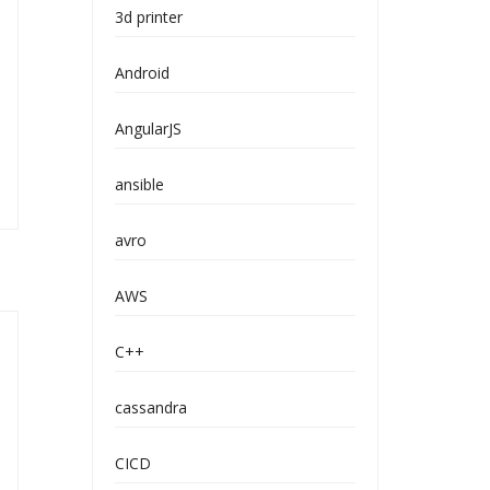
3d printer
Android
AngularJS
ansible
avro
AWS
C++
cassandra
CICD