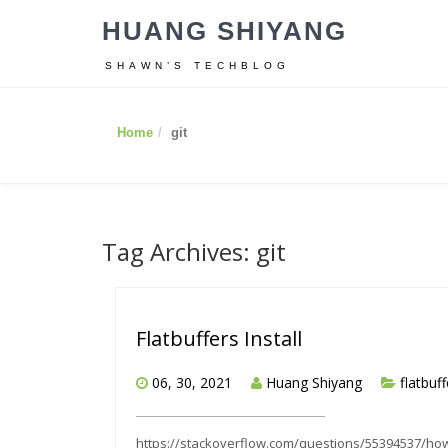
HUANG SHIYANG
SHAWN’S TECHBLOG
Home
git
Tag Archives: git
Flatbuffers Install
06, 30, 2021
Huang Shiyang
flatbuff
https://stackoverflow.com/questions/55394537/how-to