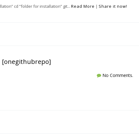
ation” cd “folder for installation” git...
Read More
|
Share it now!
e [onegithubrepo]
No Comments.