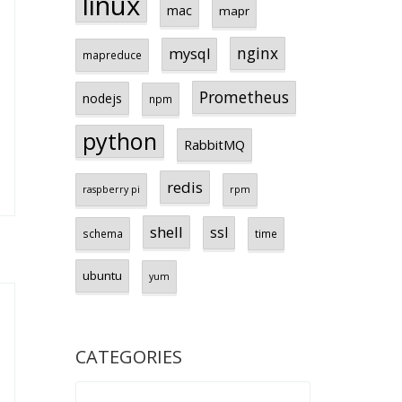
linux
mac
mapr
nginx
mysql
mapreduce
Prometheus
nodejs
npm
python
RabbitMQ
redis
raspberry pi
rpm
shell
ssl
schema
time
ubuntu
yum
CATEGORIES