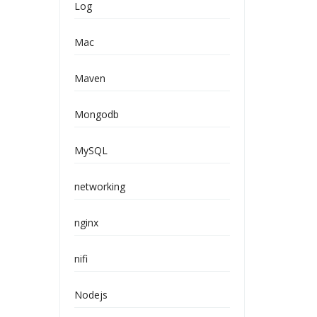
Log
Mac
Maven
Mongodb
MySQL
networking
nginx
nifi
Nodejs