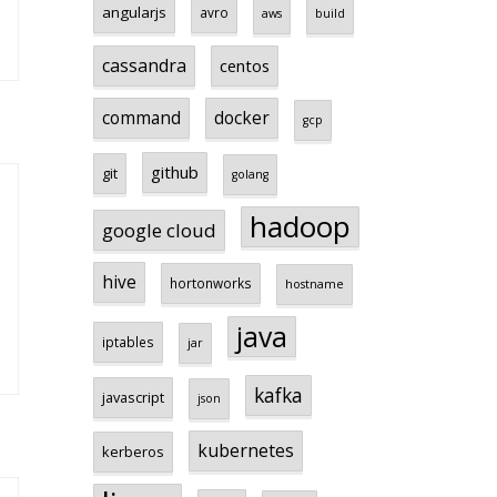
angularjs
avro
aws
build
cassandra
centos
command
docker
gcp
github
git
golang
hadoop
google cloud
hive
hortonworks
hostname
java
iptables
jar
kafka
javascript
json
kubernetes
kerberos