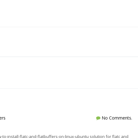
ers
No Comments.
-install-flatc-and-flatbuffers-on-linux-ubuntu solution for flatc and