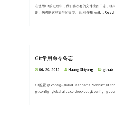
在使用Git的过程中，我们喜欢有的文件比如日志，
则，来忽略这些文件的提交。 规则 作用 /mtk ...
Read
Git常用命令备忘
06, 20, 2015
Huang Shiyang
github
Git配置 git config --global user.name "robbin" git conf
git config --global alias.co checkout git config --global