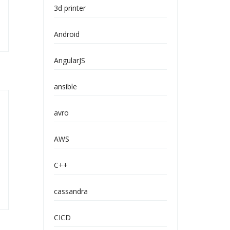
3d printer
Android
AngularJS
ansible
avro
AWS
C++
cassandra
CICD