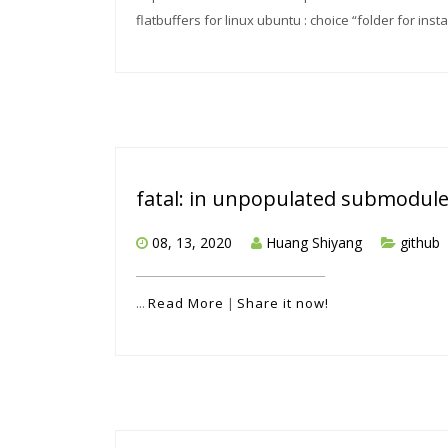
flatbuffers for linux ubuntu : choice “folder for install
fatal: in unpopulated submodul
08, 13, 2020
Huang Shiyang
github
...
Read More
|
Share it now!