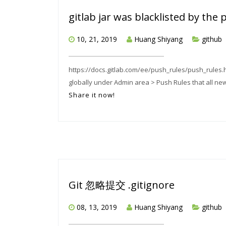
gitlab jar was blacklisted by the 
10, 21, 2019
Huang Shiyang
github
https://docs.gitlab.com/ee/push_rules/push_rules.h
globally under Admin area > Push Rules that all new p
Share it now!
Git 忽略提交 .gitignore
08, 13, 2019
Huang Shiyang
github