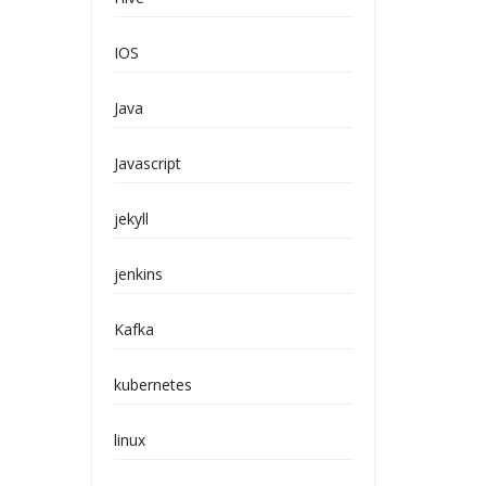
IOS
Java
Javascript
jekyll
jenkins
Kafka
kubernetes
linux