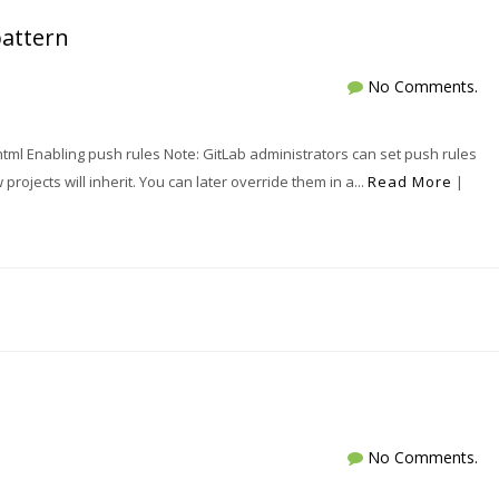
pattern
No Comments.
tml Enabling push rules Note: GitLab administrators can set push rules
rojects will inherit. You can later override them in a...
Read More
|
No Comments.