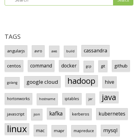
TAGS
cassandra
angularjs
avro
aws
build
centos
command
docker
github
git
gcp
hadoop
google cloud
hive
golang
java
hortonworks
iptables
hostname
jar
kafka
kubernetes
javascript
kerberos
json
linux
mysql
mac
mapr
mapreduce