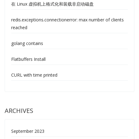
在 Linux 虚拟机上格式化和装载非启动磁盘
redis.exceptions.connectionerror: max number of clients
reached
golang contains
Flatbuffers Install
CURL with time printed
ARCHIVES
September 2023