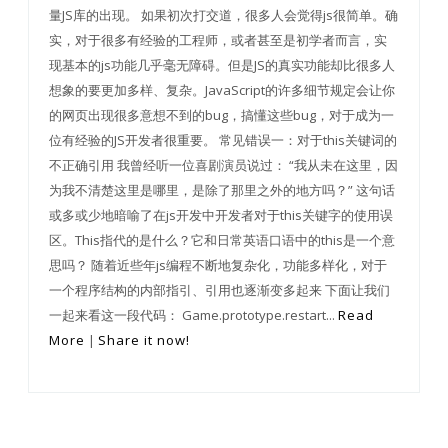
量JS库的出现。 如果初次打交道，很多人会觉得js很简单。确
实，对于很多有经验的工程师，或者甚至是初学者而言，实
现基本的js功能几乎毫无障碍。但是JS的真实功能却比很多人
想象的要更加多样、复杂。JavaScript的许多细节规定会让你
的网页出现很多意想不到的bug，搞懂这些bug，对于成为一
位有经验的JS开发者很重要。 常见错误一：对于this关键词的
不正确引用 我曾经听一位喜剧演员说过： “我从未在这里，因
为我不清楚这里是哪里，是除了那里之外的地方吗？” 这句话
或多或少地暗喻了在js开发中开发者对于this关键字的使用误
区。This指代的是什么？它和日常英语口语中的this是一个意
思吗？ 随着近些年js编程不断地复杂化，功能多样化，对于
一个程序结构的内部指引、引用也逐渐变多起来 下面让我们
一起来看这一段代码： Game.prototype.restart...
Read
More
|
Share it now!