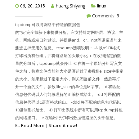
06, 20, 2015
Huang Shiyang
linux
Comments: 3
tcpdump可以将网络中传送的数据包
的“头”完全截获下来提供分析。它支持针对网络层、协议、主
机、网络或端口的过滤。并提供and、or、not等逻辑语句来
删选去掉无用的信息。 tcpdump选项说明： -A 以ASCII格式
打印出所有分组，并将链路层的头最小化 -c 在收到指定的数
量的分组后，tcpdump就会停止 -C 在将一个原始分组写入文
件之前，检查文件当前的大小是否超过了参数file_size中指定
的大小。如果超过了指定大小，则关闭当前文件，然后再打
开一个新的文件。参数file_size的单位是M字节。 -d 将匹配
信息包代码以人们能够理解的汇编格式给出。 -dd 将匹配的
信息包代码以C语言格式给出。 -ddd 将匹配的信息包代码以
10进制形式给出。 -D 打印出系统中所有可以用tcpdump解包
的网络接口。 -e 在输出行打印出数据链路层的头部信息。 -
E...
Read More
|
Share it now!