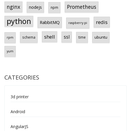
Prometheus
nginx
nodejs
npm
python
redis
RabbitMQ
raspberry pi
shell
ssl
ubuntu
schema
time
rpm
yum
CATEGORIES
3d printer
Android
AngularJS