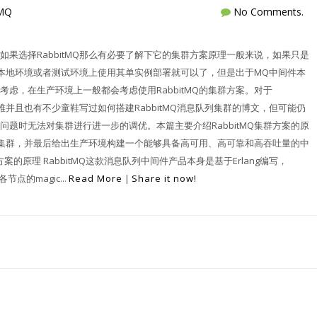
tMQ
No Comments.
果选择RabbitMQ那么有必要了解下它的集群方案原理一般来说，如果只是
么在本地环境或者测试环境上使用其单实例部署就可以了，但是出于MQ中间件本
虑，在生产环境上一般都会考虑使用RabbitMQ的集群方案。对于
不难并且也有不少童鞋写过如何搭建RabbitMQ消息队列集群的博文，但可能仍
题时无法对集群进行进一步的调优。本篇主要介绍RabbitMQ集群方案的原
MQ集群，并最后给出生产环境构建一个能够具备高可用、高可靠和高吞吐量的中
群方案的原理 RabbitMQ这款消息队列中间件产品本身是基于Erlang编写，
点的magic...
Read More
|
Share it now!