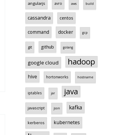
angularjs
avro
aws
build
cassandra
centos
command
docker
gcp
github
git
golang
hadoop
google cloud
hive
hortonworks
hostname
java
iptables
jar
kafka
javascript
json
kubernetes
kerberos