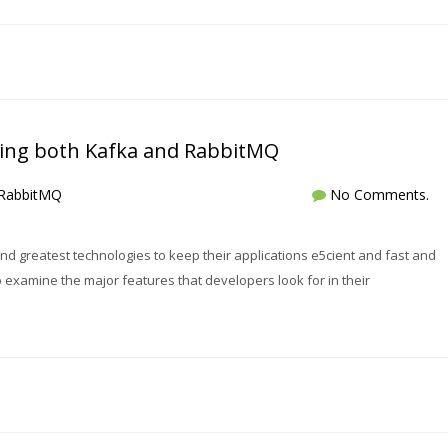
ing both Kafka and RabbitMQ
RabbitMQ
No Comments.
nd greatest technologies to keep their applications e5cient and fast and
 examine the major features that developers look for in their