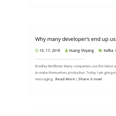
Why many developer’s end up us
10, 17, 2018
Huang Shiyang
Kafka
,
Bradley McAllister Many companies use the latest a
to make themselves productive. Today I am going to
messaging...
Read More
|
Share it now!