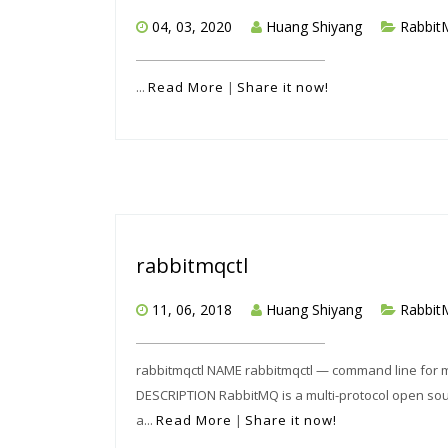
04, 03, 2020
Huang Shiyang
Rabbi
...
Read More
|
Share it now!
rabbitmqctl
11, 06, 2018
Huang Shiyang
Rabbi
rabbitmqctl NAME rabbitmqctl — command line fo
DESCRIPTION RabbitMQ is a multi-protocol open sou
a...
Read More
|
Share it now!