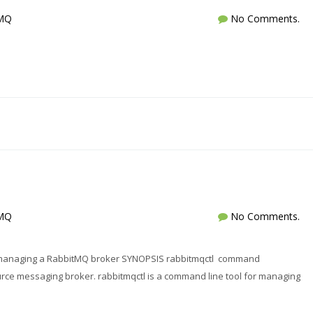
tMQ
No Comments.
tMQ
No Comments.
r managing a RabbitMQ broker SYNOPSIS rabbitmqctl command
rce messaging broker. rabbitmqctl is a command line tool for managing