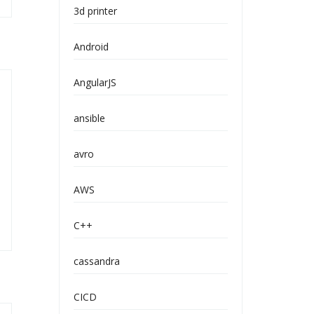
3d printer
Android
AngularJS
ansible
avro
AWS
C++
cassandra
CICD