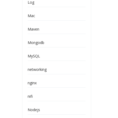
Log
Mac
Maven
Mongodb
MySQL
networking
nginx
nifi
Nodejs