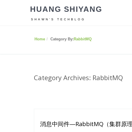
HUANG SHIYANG
SHAWN’S TECHBLOG
Home
Category By:
RabbitMQ
Category Archives: RabbitMQ
消息中间件—RabbitMQ（集群原