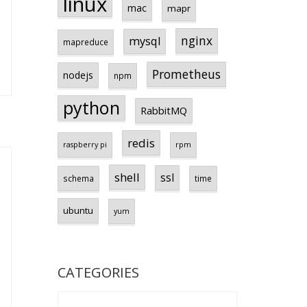
linux
mac
mapr
nginx
mysql
mapreduce
Prometheus
nodejs
npm
python
RabbitMQ
redis
raspberry pi
rpm
shell
ssl
schema
time
ubuntu
yum
CATEGORIES