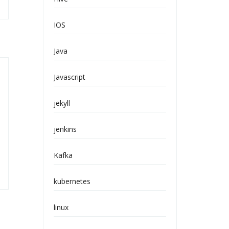
IOS
Java
Javascript
jekyll
jenkins
Kafka
kubernetes
linux