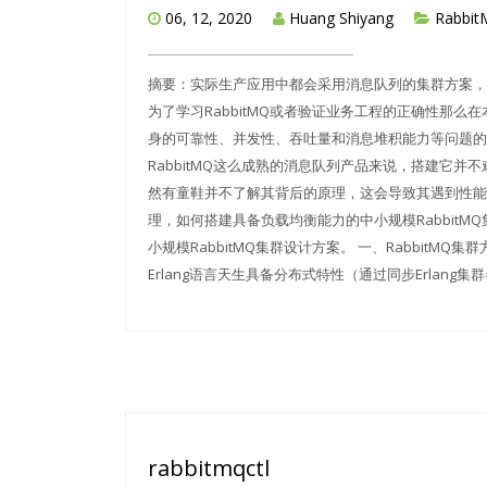
06, 12, 2020
Huang Shiyang
Rabbi
摘要：实际生产应用中都会采用消息队列的集群方案，如
为了学习RabbitMQ或者验证业务工程的正确性那
身的可靠性、并发性、吞吐量和消息堆积能力等问题的考
RabbitMQ这么成熟的消息队列产品来说，搭建它并
然有童鞋并不了解其背后的原理，这会导致其遇到性能问
理，如何搭建具备负载均衡能力的中小规模Rabbit
小规模RabbitMQ集群设计方案。 一、RabbitMQ集
Erlang语言天生具备分布式特性（通过同步Erlang集群各节
rabbitmqctl