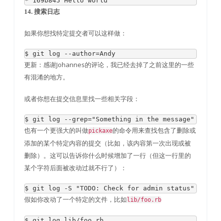
*
169b845
Hello
 world
14. 搜索日志
如果你想找特定提交者可以这样做：
$ git log 
--
author
=
Andy
更新：感谢Johannes的评论，我已经去掉了之前这里的一些
有混淆的地方。
或者你想在提交信息里找一些相关字段：
$ git log 
--
grep
=
"Something in the message"
也有一个更强大的叫做
的命令用来查找包含了删除或
pickaxe
添加的某个特定内容的提交（比如，该内容第一次出现或被
删除）。这可以告诉你什么时候增加了一行（但这一行里的
某个字符后面被改动过就不行了）：
$ git log 
-
S 
"TODO: Check for admin status"
假如你改动了一个特定的文件，比如
lib/foo.rb
$ git log lib
/
foo
.
rb