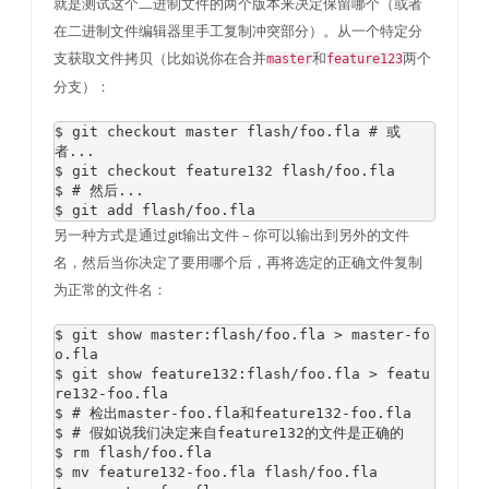
就是测试这个二进制文件的两个版本来决定保留哪个（或者
在二进制文件编辑器里手工复制冲突部分）。从一个特定分
支获取文件拷贝（比如说你在合并
和
两个
master
feature123
分支）：
$ git checkout master flash
/
foo
.
fla 
# 或
者...
$ git checkout feature132 flash
/
foo
.
fla

$ 
# 然后...
$ git add flash
/
foo
.
fla
另一种方式是通过git输出文件 – 你可以输出到另外的文件
名，然后当你决定了要用哪个后，再将选定的正确文件复制
为正常的文件名：
$ git show master
:
flash
/
foo
.
fla 
>
 master
-
fo
o
.
fla

$ git show feature132
:
flash
/
foo
.
fla 
>
 featu
re132
-
foo
.
fla

$ 
# 检出master-foo.fla和feature132-foo.fla
$ 
# 假如说我们决定来自feature132的文件是正确的
$ rm flash
/
foo
.
fla

$ mv feature132
-
foo
.
fla flash
/
foo
.
fla
