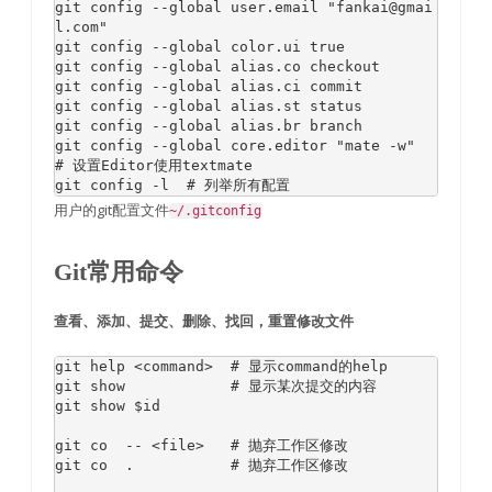
git config 
--
global
 user
.
email 
"fankai@gmai
l.com"
git config 
--
global
 color
.
ui 
true
git config 
--
global
alias
.
co checkout

git config 
--
global
alias
.
ci commit

git config 
--
global
alias
.
st status

git config 
--
global
alias
.
br branch

git config 
--
global
 core
.
editor 
"mate -w"
# 设置Editor使用textmate
git config 
-
l  
# 列举所有配置
用户的git配置文件
~/.gitconfig
Git常用命令
查看、添加、提交、删除、找回，重置修改文件
git help 
<command>
# 显示command的help
git show            
# 显示某次提交的内容
git show $id

git co  
--
<file>
# 抛弃工作区修改
git co  
.
# 抛弃工作区修改