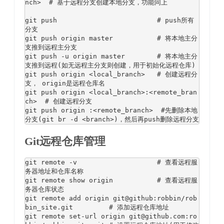
nch
>
# 基于远程分支创建本地分支，功能同上
git push                         
# push所有
分支
git push origin master           
# 将本地主分
支推到远程主分支
git push 
-
u origin master        
# 将本地主分
支推到远程(如无远程主分支则创建，用于初始化远程仓库)
git push origin 
<local_branch>
# 创建远程分
支， origin是远程仓库名
git push origin 
<local_branch>
:<
remote_bran
ch
>
# 创建远程分支
git push origin 
:<
remote_branch
>
#先删除本地
分支(git br -d <branch>)，然后再push删除远程分支
Git远程仓库管理
git remote 
-
v                    
# 查看远程服
务器地址和仓库名称
git remote show origin           
# 查看远程服
务器仓库状态
git remote add origin git@github
:
robbin
/
rob
bin_site
.
git         
# 添加远程仓库地址
git remote 
set
-
url origin git@github
.
com
:
ro