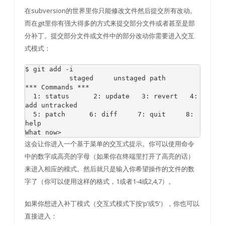
在subversion的世界里你只能修改文件然后提交所有改动。
而在git里你有强大得多的方式来提交部分文件或者甚至是部
分补丁。提交部分文件或文件中的部分改动你需要进入交互
式模式：
$ git add 
-
i

***
Commands
***
1
:
 status      
2
:
 update   
3
:
 revert   
4
:
add untracked

5
:
 patch      
6
:
 diff     
7
:
 quit     
8
:
What
 now
>
这会让你进入一个基于菜单的交互式提示。你可以使用命令
中的数字或高亮的字母（如果你在终端里打开了高亮的话）
来进入相应的模式。然后就只是输入你希望操作的文件的数
字了（你可以使用这样的格式，1或者1-4或2,4,7）。
如果你想进入补丁模式（交互式模式下按‘p’或‘5’），你也可以
直接进入：