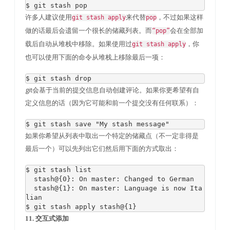
$ git stash pop
许多人建议使用
来代替
，不过如果这样
git stash apply
pop
做的话最后会遗留一个很长的储藏列表。而
会在全部加
“pop”
载后自动从堆栈中移除。如果使用过
，你
git stash apply
也可以使用下面的命令从堆栈上移除最后一项：
$ git stash drop
git会基于当前的提交信息自动创建评论。如果你更希望有自
定义信息的话（因为它可能和前一个提交没有任何联系）：
$ git stash save 
"My stash message"
如果你希望从列表中取出一个特定的储藏点（不一定非得是
最后一个）可以先列出它们然后用下面的方式取出：
$ git stash list

  stash@
{
0
}:
On
 master
:
Changed
 to 
German
  stash@
{
1
}:
On
 master
:
Language
is
 now 
Ita
lian
$ git stash apply stash@
{
1
}
11. 交互式添加