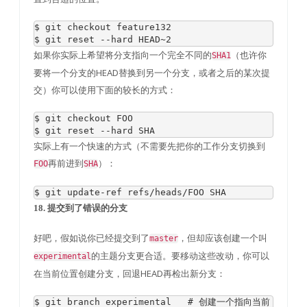
$ git checkout feature132

$ git reset 
--
hard HEAD
~
2
如果你实际上希望将分支指向一个完全不同的
（也许你
SHA1
要将一个分支的HEAD替换到另一个分支，或者之后的某次提
交）你可以使用下面的较长的方式：
$ git checkout FOO

$ git reset 
--
hard SHA
实际上有一个快速的方式（不需要先把你的工作分支切换到
再前进到
）：
FOO
SHA
$ git update
-
ref
 refs
/
heads
/
FOO SHA
18. 提交到了错误的分支
好吧，假如说你已经提交到了
，但却应该创建一个叫
master
的主题分支更合适。要移动这些改动，你可以
experimental
在当前位置创建分支，回退HEAD再检出新分支：
$ git branch experimental   
# 创建一个指向当前