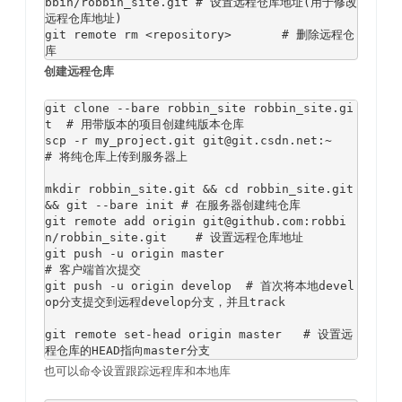
bbin
/
robbin_site
.
git 
# 设置远程仓库地址(用于修改
远程仓库地址)
git remote rm 
<repository>
# 删除远程仓
库
创建远程仓库
git clone 
--
bare robbin_site robbin_site
.
gi
t  
# 用带版本的项目创建纯版本仓库
scp 
-
r my_project
.
git git@git
.
csdn
.
net
:~
# 将纯仓库上传到服务器上
mkdir robbin_site
.
git 
&&
 cd robbin_site
.
git 
&&
 git 
--
bare init 
# 在服务器创建纯仓库
git remote add origin git@github
.
com
:
robbi
n
/
robbin_site
.
git    
# 设置远程仓库地址
git push 
-
u origin master                   
# 客户端首次提交
git push 
-
u origin develop  
# 首次将本地devel
op分支提交到远程develop分支，并且track
git remote 
set
-
head origin master   
# 设置远
程仓库的HEAD指向master分支
也可以命令设置跟踪远程库和本地库