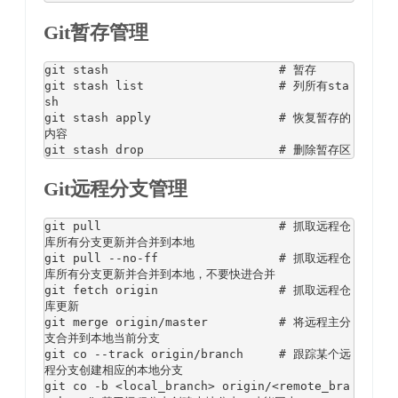
Git暂存管理
git stash                        
# 暂存
git stash list                   
# 列所有sta
sh
git stash apply                  
# 恢复暂存的
内容
git stash drop                   
# 删除暂存区
Git远程分支管理
git pull                         
# 抓取远程仓
库所有分支更新并合并到本地
git pull 
--
no
-
ff                 
# 抓取远程仓
库所有分支更新并合并到本地，不要快进合并
git fetch origin                 
# 抓取远程仓
库更新
git merge origin
/
master          
# 将远程主分
支合并到本地当前分支
git co 
--
track origin
/
branch     
# 跟踪某个远
程分支创建相应的本地分支
git co 
-
b 
<local_branch>
 origin
/<
remote_bra