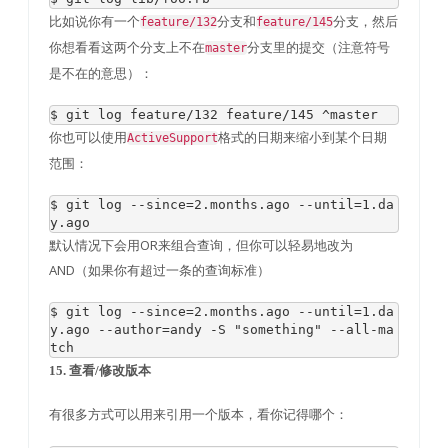
比如说你有一个
分支和
分支，然后
feature/132
feature/145
你想看看这两个分支上不在
分支里的提交（注意符号
master
是不在的意思）：
$ git log feature
/
132
 feature
/
145
^
master
你也可以使用
格式的日期来缩小到某个日期
ActiveSupport
范围：
$ git log 
--
since
=
2.months
.
ago 
--
until
=
1.da
y
.
ago
默认情况下会用OR来组合查询，但你可以轻易地改为
AND（如果你有超过一条的查询标准）
$ git log 
--
since
=
2.months
.
ago 
--
until
=
1.da
y
.
ago 
--
author
=
andy 
-
S 
"something"
--
all
-
ma
tch
15. 查看/修改版本
有很多方式可以用来引用一个版本，看你记得哪个：