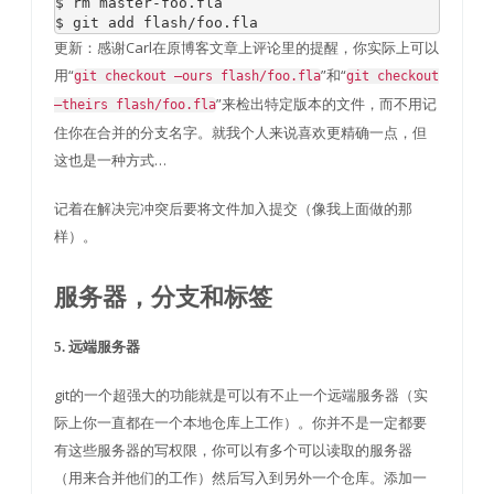
$ rm master
-
foo
.
fla

$ git add flash
/
foo
.
fla
更新：感谢Carl在原博客文章上评论里的提醒，你实际上可以
用“
”和“
git checkout —ours flash/foo.fla
git checkout
”来检出特定版本的文件，而不用记
—theirs flash/foo.fla
住你在合并的分支名字。就我个人来说喜欢更精确一点，但
这也是一种方式…
记着在解决完冲突后要将文件加入提交（像我上面做的那
样）。
服务器，分支和标签
5. 远端服务器
git的一个超强大的功能就是可以有不止一个远端服务器（实
际上你一直都在一个本地仓库上工作）。你并不是一定都要
有这些服务器的写权限，你可以有多个可以读取的服务器
（用来合并他们的工作）然后写入到另外一个仓库。添加一