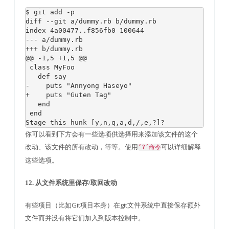
$ git add 
-
p    

diff 
--
git a
/
dummy
.
rb b
/
dummy
.
rb  

index 
4a00477.
.
f856fb0 
100644
---
 a
/
dummy
.
+++
 b
/
dummy
.
@@
-
1
,
5
+
1
,
5
@@
class
MyFoo
def
-
    puts 
"Annyong Haseyo"
+
    puts 
"Guten Tag"
end
end
Stage
this
 hunk 
[
y
,
n
,
q
,
a
,
d
,/,
e
,?]?
你可以看到下方会有一些选项供选择用来添加该文件的这个
改动、该文件的所有改动，等等。使用
可以详细解释
‘?’命令
这些选项。
12. 从文件系统里保存/取回改动
有些项目（比如Git项目本身）在git文件系统中直接保存额外
文件而并没有将它们加入到版本控制中。