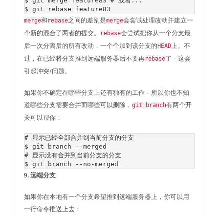
$ git merge feature83 
# 或者...
$ git rebase feature83
和
之间的差别是
会尝试处理改动并建立一
merge
rebase
merge
个新的混合了两者的提交。
会尝试把你从一个分支最
rebase
后一次分离后的所有改动，一个个加到该分支的
上。不
HEAD
过，在已经将分支推到远端服务器后不要再
了 – 这会
rebase
引起冲突/问题。
如果你不确定在哪些分支上还有独有的工作 – 所以你也不知
道哪些分支需要合并而哪些可以删除，
有两个开
git branch
关可以帮你：
# 显示已经全部合并到当前分支的分支
$ git branch 
--
# 显示没有合并到当前分支的分支
$ git branch 
--
no
-
merged
9. 远端分支
如果你在本地有一个分支希望推到远端服务器上，你可以用
一行命令推送上去：