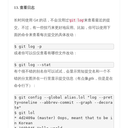
13. 查看日志
长时间使用 Git 的话，不会没用过‘
’来查看最近的提
git log
交。不过，有一些技巧来更好地应用。比如，你可以使用下
面的命令来查看每次提交的具体改动：
$ git log 
-
p
或者你可以仅仅查看有哪些文件改动：
$ git log 
--
stat
有个很不错的别名你可以试试，会显示简短提交名和一个不
错的分支图并在一行里显示提交信息（有点像gitk，但是是在
命令行下）：
$ git config 
--
global
alias
.
lol 
"log --pret
ty=oneline --abbrev-commit --graph --decora
te"
*
4d2409a
(
master
)
Oops
,
 meant that to be 
i
n
Korean