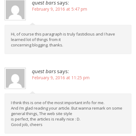
quest bars
says:
February 9, 2016 at 5:47 pm
Hi, of course this paragraph is truly fastidious and I have
learned lot of things from it
concerning blogging. thanks.
quest bars
says:
February 9, 2016 at 11:25 pm
I think this is one of the most important info for me.
And i’m glad reading your article. But wanna remark on some
general things, The web site style
is perfect, the articles is really nice : D.
Good job, cheers