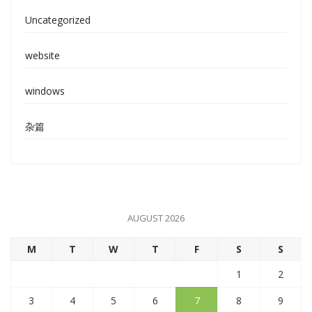
Uncategorized
website
windows
杂篇
AUGUST 2026
M
T
W
T
F
S
S
1
2
3
4
5
6
7
8
9