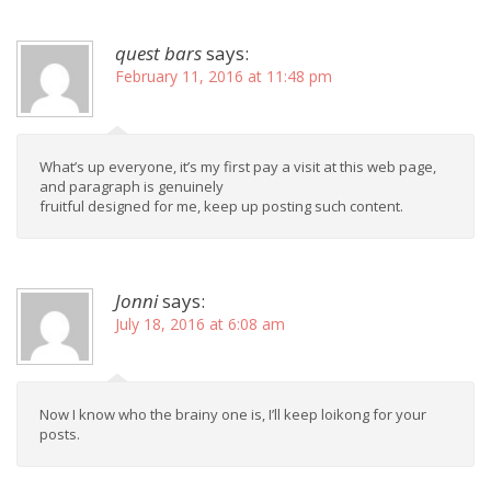
quest bars
says:
February 11, 2016 at 11:48 pm
What’s up everyone, it’s my first pay a visit at this web page,
and paragraph is genuinely
fruitful designed for me, keep up posting such content.
Jonni
says:
July 18, 2016 at 6:08 am
Now I know who the brainy one is, I’ll keep loikong for your
posts.