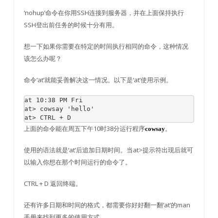
‘nohup’命令在你用SSH连接到服务器，并在上面保持执行
SSH登出前任务的时候十分有用。
想一下如果你需要在特定的时间执行相同的命令，这种情况
该怎么办呢？
命令‘at’就能妥善解决这一情况。以下是‘at’使用示例。
at 
10
:
38
 PM 
Fri
at
>
 cowsay 
'hello'
at
>
 CTRL 
+
 D
上面的命令能在周五下午10时38分运行程序
。
cowsay
使用的语法就是‘at’后追加日期时间。当at>提示符出现后就可
以输入你想在那个时间运行的命令了。
CTRL + D 返回终端。
还有许多日期和时间的格式，都需要你好好翻一翻‘at’的man
手册来找到更多的使用方式。