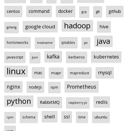
centos
command
docker
github
git
gcp
hadoop
google cloud
hive
golang
java
hortonworks
iptables
hostname
jar
kafka
kubernetes
javascript
kerberos
json
linux
mysql
mac
mapr
mapreduce
Prometheus
nginx
nodejs
npm
python
redis
RabbitMQ
raspberry pi
shell
ssl
ubuntu
schema
time
rpm