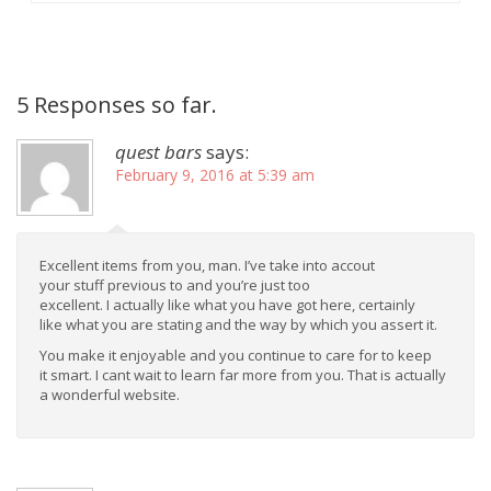
5 Responses so far.
quest bars
says:
February 9, 2016 at 5:39 am
Excellent items from you, man. I’ve take into accout
your stuff previous to and you’re just too
excellent. I actually like what you have got here, certainly
like what you are stating and the way by which you assert it.
You make it enjoyable and you continue to care for to keep
it smart. I cant wait to learn far more from you. That is actually
a wonderful website.