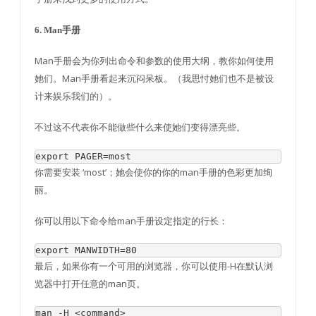
6. Man手册
Man手册会为你列出命令和参数的使用大纲，教你如何使用
她们。Man手册看起来沉闷呆板。（我思忖她们也不是被设
计来娱乐我们的）。
不过这不代表你不能做些什么来使她们变得漂亮些。
export
 PAGER
=
most
你需要安装 ‘most’；她会使你的你的man手册的色彩更加绚
丽。
你可以用以下命令给man手册设定指定的行长：
export
 MANWIDTH
=
80
最后，如果你有一个可用的浏览器，你可以使用-H在默认浏
览器中打开任意的man页。
man 
-
H 
<command>