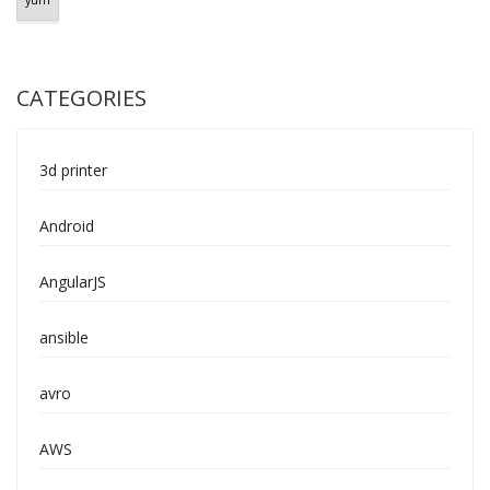
yum
CATEGORIES
3d printer
Android
AngularJS
ansible
avro
AWS