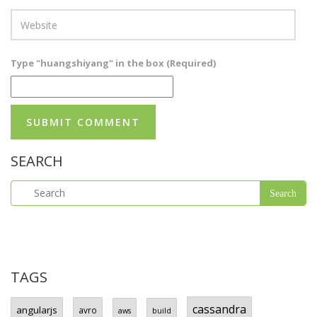
Type "huangshiyang" in the box (Required)
SEARCH
TAGS
cassandra
angularjs
avro
aws
build