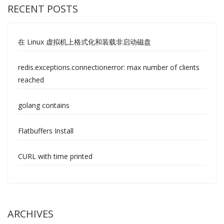
RECENT POSTS
在 Linux 虚拟机上格式化和装载非启动磁盘
redis.exceptions.connectionerror: max number of clients
reached
golang contains
Flatbuffers Install
CURL with time printed
ARCHIVES