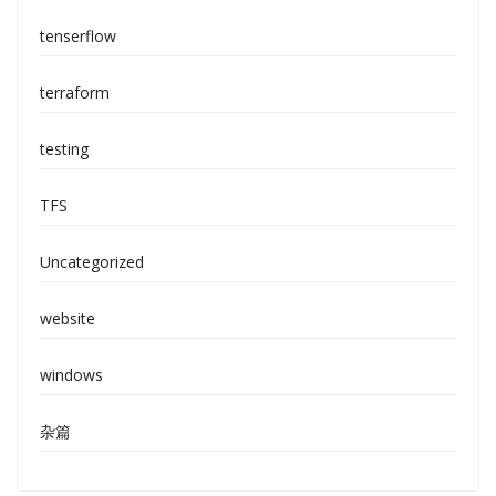
tenserflow
terraform
testing
TFS
Uncategorized
website
windows
杂篇