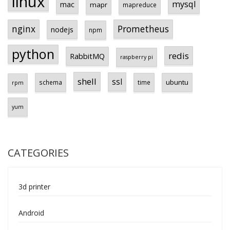
linux
mysql
mac
mapr
mapreduce
Prometheus
nginx
nodejs
npm
python
redis
RabbitMQ
raspberry pi
shell
ssl
ubuntu
schema
time
rpm
yum
CATEGORIES
3d printer
Android