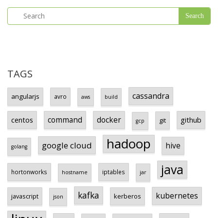
TAGS
cassandra
angularjs
avro
aws
build
centos
command
docker
github
git
gcp
hadoop
google cloud
hive
golang
java
hortonworks
iptables
hostname
jar
kafka
kubernetes
javascript
kerberos
json