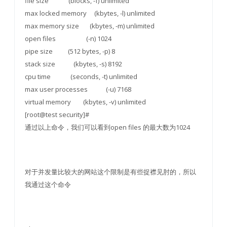
file size (blocks, -f) unlimited
max locked memory (kbytes, -l) unlimited
max memory size (kbytes, -m) unlimited
open files (-n) 1024
pipe size (512 bytes, -p) 8
stack size (kbytes, -s) 8192
cpu time (seconds, -t) unlimited
max user processes (-u) 7168
virtual memory (kbytes, -v) unlimited
[root@test security]#
通过以上命令，我们可以看到open files 的最大数为1024
对于并发量比较大的网站这个限制是有些捉襟见肘的，所以
我通过这个命令