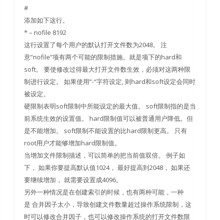
#
添加如下这行。
* – nofile 8192
这行设置了每个用户的默认打开文件数为2048。 注
意”nofile”项有两个可能的限制措施。就是项下的hard和
soft。 要使修改过得最大打开文件数生效，必须对这两种限
制进行设定。 如果使用”-“字符设定, 则hard和soft设定会同时
被设定。
硬限制表明soft限制中所能设定的最大值。 soft限制指的是当
前系统生效的设置值。 hard限制值可以被普通用户降低。但
是不能增加。 soft限制不能设置的比hard限制更高。 只有
root用户才能够增加hard限制值。
当增加文件限制描述，可以简单的把当前值双倍。 例子如
下， 如果你要提高默认值1024， 最好提高到2048， 如果还
要继续增加， 就需要设置成4096。
另外一种情况是在创建索引的时候，也有两种可能，一种
是 合并因子太小，导致创建文件数量超过操作系统限制，这
时可以修改合并因子，也可以修改操作系统的打开文件数限