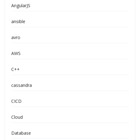
AngularJS
ansible
avro
AWS
C++
cassandra
CICD
Cloud
Database