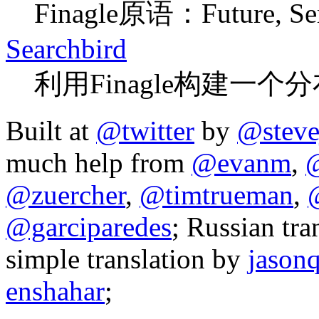
Finagle原语：Future, Servi
Searchbird
利用Finagle构建一
Built at
@twitter
by
@steve
much help from
@evanm
,
@
@zuercher
,
@timtrueman
,
@garciparedes
; Russian tra
simple translation by
jason
enshahar
;