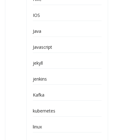
IOS
Java
Javascript
jekyll
jenkins
Kafka
kubernetes
linux