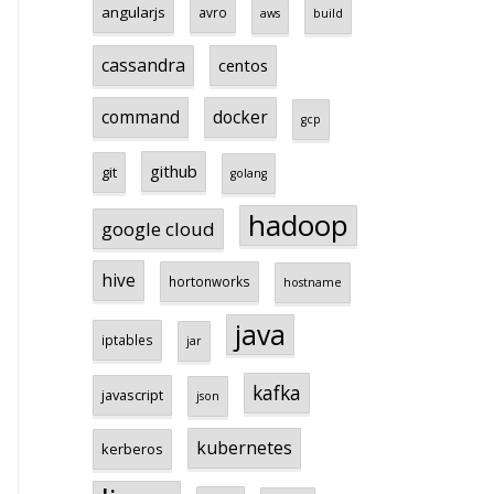
angularjs
avro
aws
build
cassandra
centos
command
docker
gcp
github
git
golang
hadoop
google cloud
hive
hortonworks
hostname
java
iptables
jar
kafka
javascript
json
kubernetes
kerberos