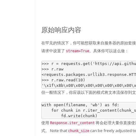
原始响应内容
在罕见的情况下，你可能想获取来自服务器的原始套
请求中设置了
。具体你可以这么做：
stream=True
>>> 
r
=
requests
.
get
(
'https://api.gith
>>> 
r
.
raw
<requests.packages.urllib3.response.HT
>>> 
r
.
raw
.
read
(
10
)
'\x1f\x8b\x08\x00\x00\x00\x00\x00\x00\
但一般情况下，你应该以下面的模式将文本流保存到文
with
open
(
filename
,
'wb'
)
as
fd
:
for
chunk
in
r
.
iter_content
(
chunk_
fd
.
write
(
chunk
)
使用
将会处理大量你直接使
Response.iter_content
式。 Note that
can be freely adjusted to
chunk_size