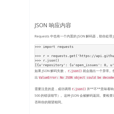
JSON 响应内容
Requests 中也有一个内置的 JSON 解码器，助你处理 
>>> 
import
requests
>>> 
r
=
requests
.
get
(
'https://api.gith
>>> 
r
.
json
()
[{u'repository': {u'open_issues': 0, u
如果 JSON 解码失败，
就会抛出一个异常。例如，
r.json()
出
ValueError:
No
JSON
object
could
be
decode
需要注意的是，成功调用
并**不**意味着
r.json()
500 的错误细节）。这种 JSON 会被解码返回。要
否和你的期望相同。