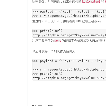
这些参数。举例来说，如果你想传递
和
key1=value1
>>> 
payload
=
{
'key1'
:
'value1'
,
'key2
>>> 
r
=
requests
.
get
(
"http://httpbin.o
通过打印输出该 URL，你能看到 URL 已被正确编码：
>>> 
print
(
r
.
url
)
http://httpbin.org/get?key2=value2&key
注意字典里值为
的键都不会被添加到 URL 的查
None
你还可以将一个列表作为值传入：
>>> 
payload
=
{
'key1'
:
'value1'
,
'key2
>>> 
r
=
requests
.
get
(
'http://httpbin.o
>>> 
print
(
r
.
url
)
http://httpbin.org/get?key1=value1&key