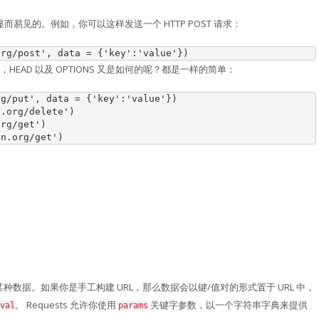
型都是显而易见的。例如，你可以这样发送一个 HTTP POST 请求：
org/post'
,
data
=
{
'key'
:
'value'
})
E，HEAD 以及 OPTIONS 又是如何的呢？都是一样的简单：
rg/put'
,
data
=
{
'key'
:
'value'
})
n.org/delete'
)
org/get'
)
in.org/get'
)
g)传递某种数据。如果你是手工构建 URL，那么数据会以键/值对的形式置于 URL 中，
。 Requests 允许你使用
关键字参数，以一个字符串字典来提供
val
params