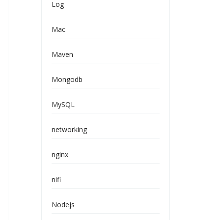
Log
Mac
Maven
Mongodb
MySQL
networking
nginx
nifi
Nodejs