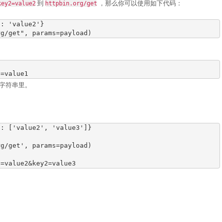
到
，那么你可以使用如下代码：
key2=value2
httpbin.org/get
'
:
'value2'
}
rg/get"
,
params
=
payload
)
1=value1
询字符串里。
'
:
[
'value2'
,
'value3'
]}
rg/get'
,
params
=
payload
)
2=value2&key2=value3