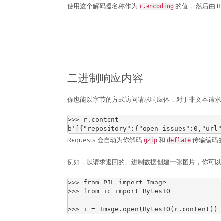
使用这个解码器名称作为
的值， 然后由 R
r.encoding
二进制响应内容
你也能以字节的方式访问请求响应体，对于非文本请求
>>> 
r
.
content
b'[{"repository":{"open_issues":0,"url
Requests 会自动为你解码
和
传输编码
gzip
deflate
例如，以请求返回的二进制数据创建一张图片，你可以
>>> 
from
PIL
import
Image
>>> 
from
io
import
BytesIO
>>> 
i
=
Image
.
open
(
BytesIO
(
r
.
content
))