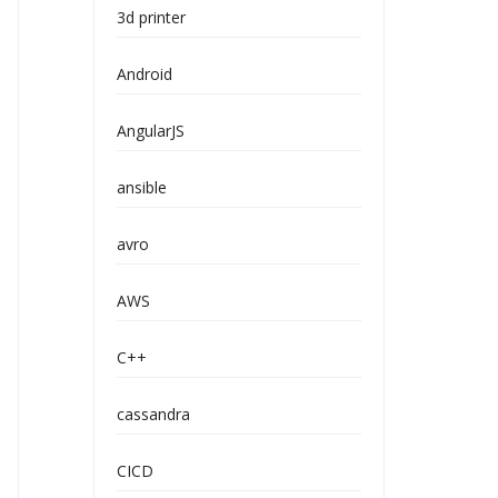
3d printer
Android
AngularJS
ansible
avro
AWS
C++
cassandra
CICD