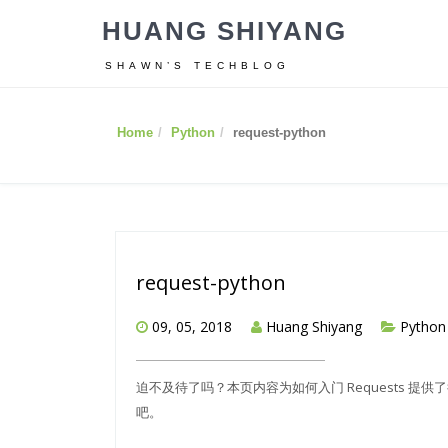
HUANG SHIYANG
SHAWN’S TECHBLOG
Home
Python
request-python
request-python
09, 05, 2018
Huang Shiyang
Python
迫不及待了吗？本页内容为如何入门 Requests 提供
吧。