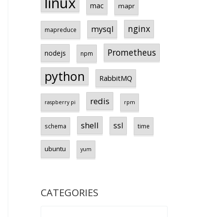
linux
mac
mapr
nginx
mysql
mapreduce
Prometheus
nodejs
npm
python
RabbitMQ
redis
raspberry pi
rpm
shell
ssl
schema
time
ubuntu
yum
CATEGORIES