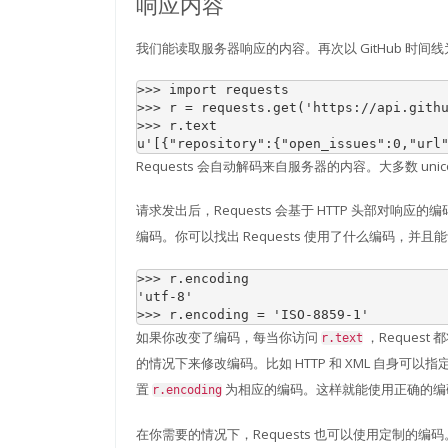
响应内容
我们能读取服务器响应的内容。再次以 GitHub 时间
>>> 
import
requests
>>> 
r
=
requests
.
get
(
'https://api.gith
>>> 
r
.
text
u'[{"repository":{"open_issues":0,"url
Requests 会自动解码来自服务器的内容。大多数 un
请求发出后，Requests 会基于 HTTP 头部对响
编码。你可以找出 Requests 使用了什么编码，并且
>>> 
r
.
encoding
'utf-8'
>>> 
r
.
encoding
=
'ISO-8859-1'
如果你改变了编码，每当你访问
，Request
r.text
的情况下来修改编码。比如 HTTP 和 XML 自身可
置
为相应的编码。这样就能使用正确的
r.encoding
在你需要的情况下，Requests 也可以使用定制的