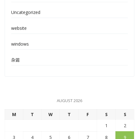
Uncategorized
website
windows
杂篇
AUGUST 2026
M
T
W
T
F
S
S
1
2
3
4
5
6
7
8
9