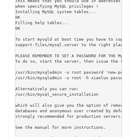
This means that you should use IP addresses instea
when specifying MySQL privileges !

Installing MySQL system tables...

OK

Filling help tables...

OK

To start mysqld at boot time you have to copy

support-files/mysql.server to the right place for 
PLEASE REMEMBER TO SET A PASSWORD FOR THE MySQL ro
To do so, start the server, then issue the followi
/usr/bin/mysqladmin -u root password 'new-password
/usr/bin/mysqladmin -u root -h xiaoluo password 'n
Alternatively you can run:

/usr/bin/mysql_secure_installation

which will also give you the option of removing th
databases and anonymous user created by default.  
strongly recommended for production servers.

See the manual for more instructions.
