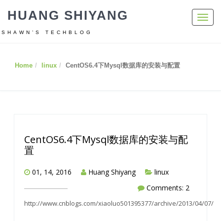
HUANG SHIYANG
Toggl
navig
SHAWN’S TECHBLOG
Home
linux
CentOS6.4下Mysql数据库的安装与配置
CentOS6.4下Mysql数据库的安装与配
置
01, 14, 2016
Huang Shiyang
linux
Comments: 2
http://www.cnblogs.com/xiaoluo501395377/archive/2013/04/07/30