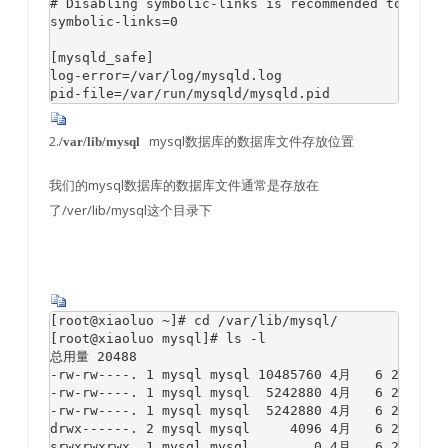
# Disabling symbolic-links is recommended to preve
symbolic-links=0

[mysqld_safe]

log-error=/var/log/mysqld.log

pid-file=/var/run/mysqld/mysqld.pid
2.
mysql数据库的数据库文件存放位置
/var/lib/mysql
我们的mysql数据库的数据库文件通常是存放在
了/ver/lib/mysql这个目录下
[root@xiaoluo ~]# cd /var/lib/mysql/

[root@xiaoluo mysql]# ls -l

总用量 20488

-rw-rw----. 1 mysql mysql 10485760 4月   6 22:01 ib
-rw-rw----. 1 mysql mysql  5242880 4月   6 22:01 ib
-rw-rw----. 1 mysql mysql  5242880 4月   6 21:59 ib
drwx------. 2 mysql mysql     4096 4月   6 
srwxrwxrwx. 1 mysql mysql        0 4月   6 22:01 my