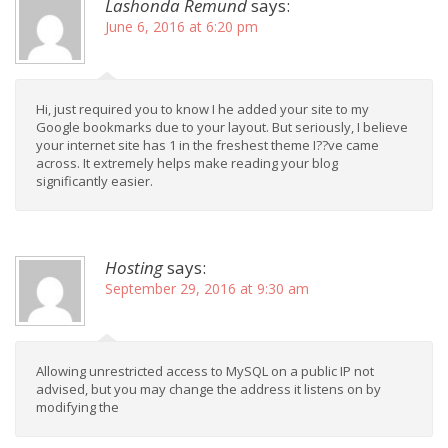
Lashonda Remund
says:
June 6, 2016 at 6:20 pm
Hi, just required you to know I he added your site to my
Google bookmarks due to your layout. But seriously, I believe
your internet site has 1 in the freshest theme I??ve came
across. It extremely helps make reading your blog
significantly easier.
Hosting
says:
September 29, 2016 at 9:30 am
Allowing unrestricted access to MySQL on a public IP not
advised, but you may change the address it listens on by
modifying the