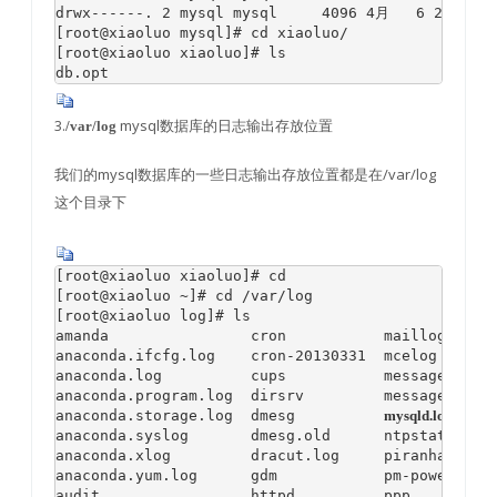
drwx------. 2 mysql mysql     4096 4月   6 22
[root@xiaoluo mysql]# cd xiaoluo/

[root@xiaoluo xiaoluo]# ls

db.opt
3.
mysql数据库的日志输出存放位置
/var/log
我们的mysql数据库的一些日志输出存放位置都是在/var/log
这个目录下
[root@xiaoluo xiaoluo]# cd 

[root@xiaoluo ~]# cd /var/log

[root@xiaoluo log]# ls

amanda                cron           maillog-20130
anaconda.ifcfg.log    cron-20130331  mcelog       
anaconda.log          cups           messages     
anaconda.program.log  dirsrv         messages-2013
anaconda.storage.log  dmesg          
mysqld.log
     
anaconda.syslog       dmesg.old      ntpstats     
anaconda.xlog         dracut.log     piranha      
anaconda.yum.log      gdm            pm-powersave.
audit                 httpd          ppp          