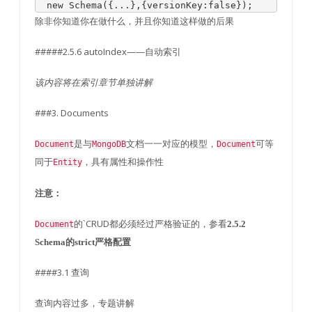
new
Schema
({...},{
versionKey
:
false
});
除非你知道你在做什么，并且你知道这样做的后果
#####2.5.6 autoIndex——自动索引
该内容将在索引章节单独讲解
###3. Documents
是与
文档一一对应的模型，
可等
Document
MongoDB
Document
同于
，具有属性和操作性
Entity
注意：
的`CRUD都必须经过严格验证的，参看
2.5.2
Document
Schema的strict严格配置
####3.1 查询
查询内容过多，专题讲解