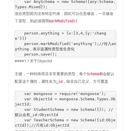
var
AnySchema
=
new
Schema
({
any
:
Schema
.
Types
.
Mixed
});
混合类型因为没有特定约束，因此可以任意修改，一旦修改
了原型，则必须调用
markModified()
    person
.
anything 
=
{
x
:[
3
,
4
,{
y
:
'chang
e'
}]}
    person
.
markModified
(
'anything'
);
//传入an
ything，表示该属性类型发生变化
    person
.
save
();
####1.7 关于ObjectId
主键，一种特殊而且非常重要的类型，每个
都会默认
Schema
配置这个属性，属性名为
，除非自己定义，方可覆盖
_id
var
 mongoose 
=
require
(
'mongoose'
);
var
ObjectId
=
 mongoose
.
Schema
.
Types
.
Ob
jectId
;
var
StudentSchema
=
new
Schema
({});
//
默认会有_id:ObjectId
var
TeacherSchema
=
new
Schema
({
id
:
Obje
ctId
});
//只有id:ObjectId