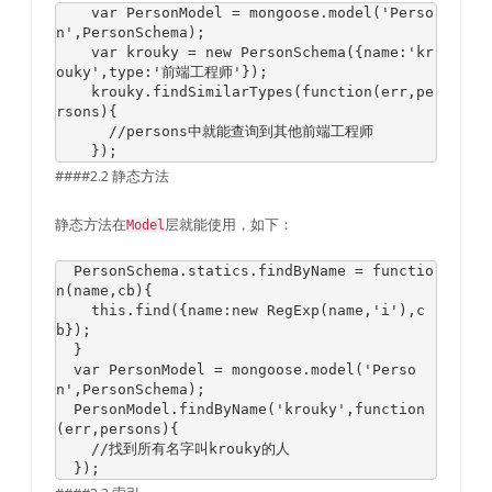
var
PersonModel
=
 mongoose
.
model
(
'Perso
n'
,
PersonSchema
);
var
 krouky 
=
new
PersonSchema
({
name
:
'kr
ouky'
,
type
:
'前端工程师'
});
    krouky
.
findSimilarTypes
(
function
(
err
,
pe
rsons
){
//persons中就能查询到其他前端工程师
});
####2.2 静态方法
静态方法在
层就能使用，如下：
Model
PersonSchema
.
statics
.
findByName 
=
functio
n
(
name
,
cb
){
this
.
find
({
name
:
new
RegExp
(
name
,
'i'
),
c
b
});
}
var
PersonModel
=
 mongoose
.
model
(
'Perso
n'
,
PersonSchema
);
PersonModel
.
findByName
(
'krouky'
,
function
(
err
,
persons
){
//找到所有名字叫krouky的人
});