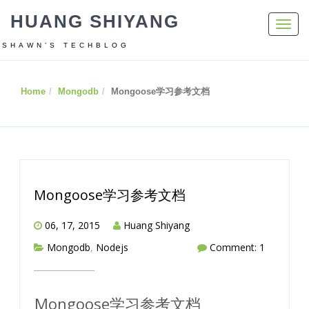
HUANG SHIYANG
Toggl
navig
SHAWN’S TECHBLOG
Home
Mongodb
Mongoose学习参考文档
Mongoose学习参考文档
06, 17, 2015
Huang Shiyang
Mongodb
,
Nodejs
Comment: 1
Mongoose学习参考文档