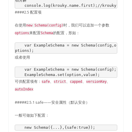
动分解
    console
.
log
(
krouky
.
name
.
first
);
//krouky
####2.5 配置项
在使用
时，我们可以追加一个参数
new Schema(config)
来配置
的配置，形如：
options
Schema
var
ExampleSchema
=
new
Schema
(
config
,
o
ptions
);
或者使用
var
ExampleSchema
=
new
Schema
(
config
);
ExampleSchema
.
set
(
option
,
value
);
可供配置项有：
、
、
、
、
safe
strict
capped
versionKey
autoIndex
#####2.5.1 safe——安全属性（默认安全）
一般可做如下配置：
new
Schema
({...},{
safe
:
true
});