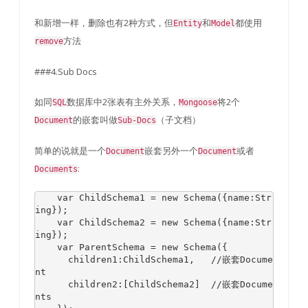
和新增一样，删除也有2种方式，但
和
都使用
Entity
Model
方法
remove
###4.Sub Docs
如同
数据库中2张表有主外关系，
将2个
SQL
Mongoose
的嵌套叫做
（子文档）
Document
Sub-Docs
简单的说就是一个
嵌套另外一个
或者
Document
Document
:
Documents
var
ChildSchema1
=
new
Schema
({
name
:
Str
ing
});
var
ChildSchema2
=
new
Schema
({
name
:
Str
ing
});
var
ParentSchema
=
new
Schema
({
      children1
:
ChildSchema1
,
//嵌套Docume
nt
      children2
:[
ChildSchema2
]
//嵌套Docume
nts