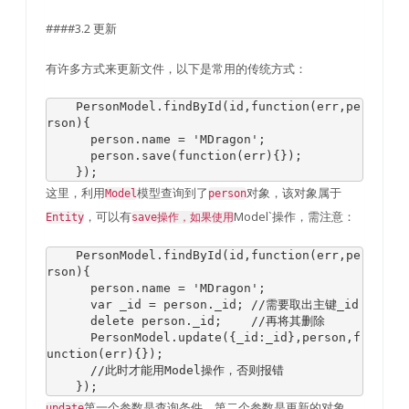
####3.2 更新
有许多方式来更新文件，以下是常用的传统方式：
PersonModel
.
findById
(
id
,
function
(
err
,
pe
rson
){
      person
.
name 
=
'MDragon'
;
      person
.
save
(
function
(
err
){});
});
这里，利用
模型查询到了
对象，该对象属于
Model
person
，可以有
Model`操作，需注意：
Entity
save操作，如果使用
PersonModel
.
findById
(
id
,
function
(
err
,
pe
rson
){
      person
.
name 
=
'MDragon'
;
var
 _id 
=
 person
.
_id
;
//需要取出主键_id
delete
 person
.
_id
;
//再将其删除
PersonModel
.
update
({
_id
:
_id
},
person
,
f
unction
(
err
){});
//此时才能用Model操作，否则报错
});
第一个参数是查询条件，第二个参数是更新的对象，
update