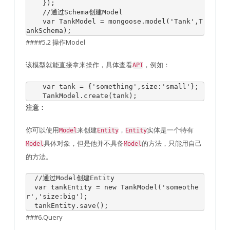
});
//通过Schema创建Model
var
TankModel
=
 mongoose
.
model
(
'Tank'
,
T
ankSchema
);
####5.2 操作Model
该模型就能直接拿来操作，具体查看
，例如：
API
var
 tank 
=
{
'something'
,
size
:
'small'
};
TankModel
.
create
(
tank
);
注意：
你可以使用
来创建
，
实体是一个特有
Model
Entity
Entity
具体对象，但是他并不具备
的方法，只能用自己
Model
Model
的方法。
//通过Model创建Entity
var
 tankEntity 
=
new
TankModel
(
'someothe
r'
,
'size:big'
);
  tankEntity
.
save
();
###6.Query