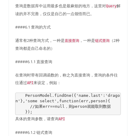
查询是数据库中运用最多也是最麻烦的地方，这里对
解
Query
读的并不完善，仅仅是自己的一点领悟而已。
####6.1 查询的方式
通常有2种查询方式，一种是
，一种是
（2种
直接查询
链式查询
查询都是自己命名的）
#####6.1.1 直接查询
在查询时带有回调函数的，称之为直接查询，查询的条件往
往通过
来设定，例如：
API
PersonModel
.
findOne
({
'name.last'
:
'drago
n'
},
'some select'
,
function
(
err
,
person
){
//如果err==null，则person就能取到数据
});
具体的查询参数，请查询
API
#####6.1.2 链式查询