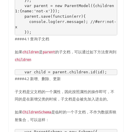
});
var
 parent 
=
new
ParentModel
({
children
1
:{
name
:
'not-x'
}});
    parent
.
save
(
function
(
err
){
      console
.
log
(
err
.
message
);
//#err:not-
x
});
####4.1 查询子文档
如果
是
的子文档，可以通过如下方法查询到
children
parent
children
var
 child 
=
 parent
.
children
.
id
(
id
);
####4.2 新增、删除、更新
子文档是父文档的一个属性，因此按照属性的操作即可，不
同的是在新增父类的时候，子文档是会被先加入进去的。
如果
是临时的一个子文档，不作为数据库映
ChildrenSchema
射集合，可以这样：
var
ParentSchema
=
new
Schema
({