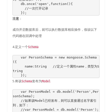
    db
.
once
(
'open'
,
function
(){
//一次打开记录
});
：
注意
成功开启数据库后，就可以执行数据库相应操作，假设以下
代码都在回调中处理
4.定义一个
Schema
var
PersonSchema
=
new
 mongoose
.
Schema
({
      name
:
String
//定义一个属性name，类型为S
tring
});
5.将该
发布为
Schema
Model
var
PersonModel
=
 db
.
model
(
'Person'
,
Per
sonSchema
);
//如果该Model已经发布，则可以直接通过名字索引
到，如下：
//var PersonModel = db.model('Person');