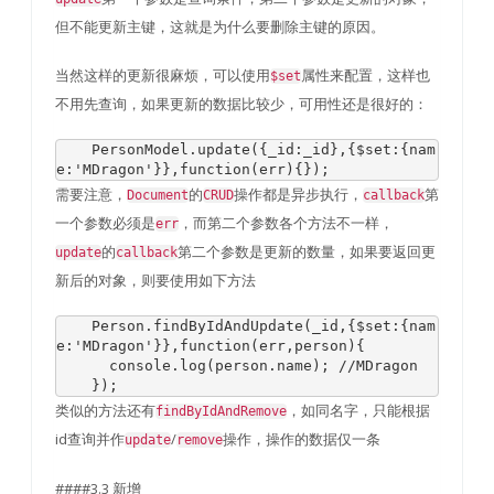
但不能更新主键，这就是为什么要删除主键的原因。
当然这样的更新很麻烦，可以使用
属性来配置，这样也
$set
不用先查询，如果更新的数据比较少，可用性还是很好的：
PersonModel
.
update
({
_id
:
_id
},{
$set
:{
nam
e
:
'MDragon'
}},
function
(
err
){});
需要注意，
的
操作都是异步执行，
第
Document
CRUD
callback
一个参数必须是
，而第二个参数各个方法不一样，
err
的
第二个参数是更新的数量，如果要返回更
update
callback
新后的对象，则要使用如下方法
Person
.
findByIdAndUpdate
(
_id
,{
$set
:{
nam
e
:
'MDragon'
}},
function
(
err
,
person
){
      console
.
log
(
person
.
name
);
//MDragon
});
类似的方法还有
，如同名字，只能根据
findByIdAndRemove
id查询并作
/
操作，操作的数据仅一条
update
remove
####3.3 新增