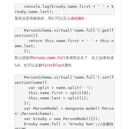
    console
.
log
(
krouky
.
name
.
first 
+
' '
+
 k
rouky
.
name
.
last
);
显然这是很麻烦的，我们可以定义
：
虚拟属性
PersonSchema
.
virtual
(
'name.full'
).
get
(
f
unction
(){
return
this
.
name
.
first 
+
' '
+
this
.
n
ame
.
last
;
});
那么就能用
来调用全名了，反之如果知道
krouky.name.full
full，也可以反解
和
属性
first
last
PersonSchema
.
virtual
(
'name.full'
).
set
(
f
unction
(
name
){
var
 split 
=
 name
.
split
(
' '
);
this
.
name
.
first 
=
 split
[
0
];
this
.
name
.
last
=
 split
[
1
];
});
var
PersonModel
=
 mongoose
.
model
(
'Perso
n'
,
PersonSchema
);
var
 krouky 
=
new
PersonModel
({});
    krouky
.
name
.
full 
=
'krouky han'
;
//会被自