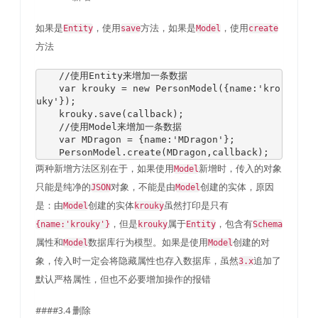
如果是
，使用
方法，如果是
，使用
Entity
save
Model
create
方法
//使用Entity来增加一条数据
var
 krouky 
=
new
PersonModel
({
name
:
'kro
uky'
});
    krouky
.
save
(
callback
);
//使用Model来增加一条数据
var
MDragon
=
{
name
:
'MDragon'
};
PersonModel
.
create
(
MDragon
,
callback
);
两种新增方法区别在于，如果使用
新增时，传入的对象
Model
只能是纯净的
对象，不能是由
创建的实体，原因
JSON
Model
是：由
创建的实体
虽然打印是只有
Model
krouky
，但是
属于
，包含有
{name:'krouky'}
krouky
Entity
Schema
属性和
数据库行为模型。如果是使用
创建的对
Model
Model
象，传入时一定会将隐藏属性也存入数据库，虽然
追加了
3.x
默认严格属性，但也不必要增加操作的报错
####3.4 删除