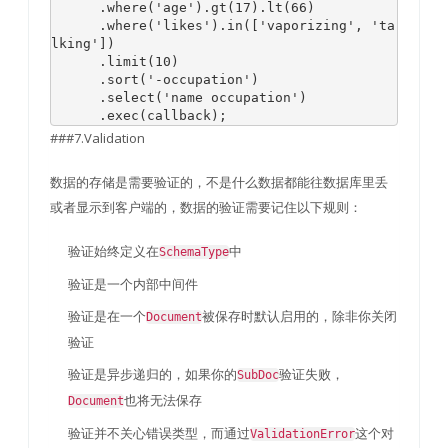
.
where
(
'age'
).
gt
(
17
).
lt
(
66
)
.
where
(
'likes'
).
in
([
'vaporizing'
,
'ta
lking'
])
.
limit
(
10
)
.
sort
(
'-occupation'
)
.
select
(
'name occupation'
)
.
exec
(
callback
);
###7.Validation
数据的存储是需要验证的，不是什么数据都能往数据库里丢
或者显示到客户端的，数据的验证需要记住以下规则：
验证始终定义在
中
SchemaType
验证是一个内部中间件
验证是在一个
被保存时默认启用的，除非你关闭
Document
验证
验证是异步递归的，如果你的
验证失败，
SubDoc
也将无法保存
Document
验证并不关心错误类型，而通过
这个对
ValidationError