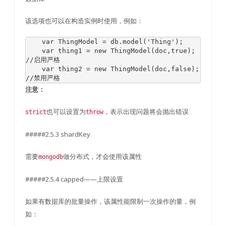
该选项也可以在构造实例时使用，例如：
var
ThingModel
=
 db
.
model
(
'Thing'
);
var
 thing1 
=
new
ThingModel
(
doc
,
true
);
//启用严格
var
 thing2 
=
new
ThingModel
(
doc
,
false
);
//禁用严格
注意：
也可以设置为
，表示出现问题将会抛出错误
strict
throw
#####2.5.3 shardKey
需要
做分布式，才会使用该属性
mongodb
#####2.5.4 capped——上限设置
如果有数据库的批量操作，该属性能限制一次操作的量，例
如：