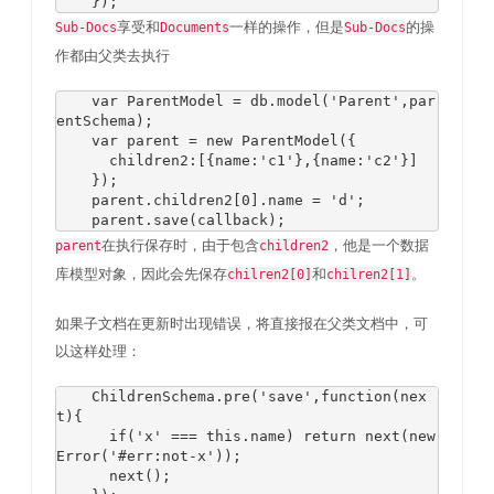
});
享受和
一样的操作，但是
的操
Sub-Docs
Documents
Sub-Docs
作都由父类去执行
var
ParentModel
=
 db
.
model
(
'Parent'
,
par
entSchema
);
var
 parent 
=
new
ParentModel
({
      children2
:[{
name
:
'c1'
},{
name
:
'c2'
}]
});
    parent
.
children2
[
0
].
name 
=
'd'
;
    parent
.
save
(
callback
);
在执行保存时，由于包含
，他是一个数据
parent
children2
库模型对象，因此会先保存
和
。
chilren2[0]
chilren2[1]
如果子文档在更新时出现错误，将直接报在父类文档中，可
以这样处理：
ChildrenSchema
.
pre
(
'save'
,
function
(
nex
t
){
if
(
'x'
===
this
.
name
)
return
next
(
new
Error
(
'#err:not-x'
));
next
();