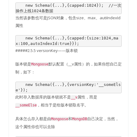
new
Schema
({...},{
capped
:
1024
});
//一次
操作上线1024条数据
当然该参数也可是JSON对象，包含size、max、autiIndexId
属性
new
Schema
({...},{
capped
:{
size
:
1024
,
ma
x
:
100
,
autoIndexId
:
true
}});
#####2.5.5 versionKey——版本锁
版本锁是
默认配置（__v属性）的，如果你想自己定
Mongoose
制，如下：
new
Schema
({...},{
versionKey
:
'__someEls
e'
});
此时存入数据库的版本锁就不是
属性，而是
__v
，相当于是给版本锁取名字。
__someElse
具体怎么存入都是由
和
自己决定，当然，
Mongoose
MongoDB
这个属性你也可以去除