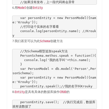
//如果没有发布，上一段代码将会异常
6.用
创建
Model
Entity
var
 personEntity 
=
new
PersonModel
({
nam
e
:
'Krouky'
});
//打印这个实体的名字看看
    console
.
log
(
personEntity
.
name
);
//Krouk
y
7.我们甚至可以为此
创建方法
Schema
//为Schema模型追加speak方法
PersonSchema
.
methos
.
speak 
=
function
(){
      console
.
log
(
'我的名字叫'
+
this
.
name
);
}
var
PersonModel
=
 db
.
model
(
'Person'
,
Per
sonSchema
);
var
 personEntity 
=
new
PersonModel
({
nam
e
:
'Krouky'
});
    personEntity
.
speak
();
//我的名字叫Krouky
8.
是具有具体的数据库操作
的
Entity
CRUD
    personEntity
.
save
();
//执行完成后，数据库
就有该数据了