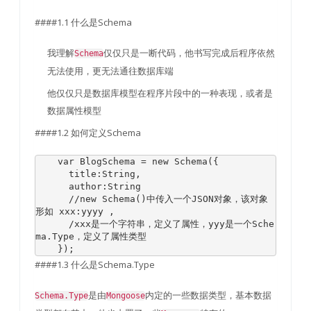
####1.1 什么是Schema
我理解
仅仅只是一断代码，他书写完成后程序依然
Schema
无法使用，更无法通往数据库端
他仅仅只是数据库模型在程序片段中的一种表现，或者是
数据属性模型
####1.2 如何定义Schema
var
BlogSchema
=
new
Schema
({
      title
:
String
,
      author
:
String
//new Schema()中传入一个JSON对象，该对象
形如 xxx:yyyy ,
/
xxx
是一个字符串，定义了属性，
yyy
是一个
Sche
ma
.
Type
，定义了属性类型
});
####1.3 什么是Schema.Type
是由
内定的一些数据类型，基本数据
Schema.Type
Mongoose