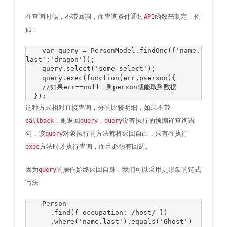
在查询时候，不带回调，而查询条件通过
函数来制定，例
API
如：
var
 query 
=
PersonModel
.
findOne
({
'name.
last'
:
'dragon'
});
    query
.
select
(
'some select'
);
    query
.
exec
(
function
(
err
,
pserson
){
//如果err==null，则person就能取到数据
});
这种方式相对直接查询，分的比较明细，如果不带
，则返回
，
没有执行的预编译查询语
callback
query
query
句，该
对象执行的方法都将返回自己，只有在执行
query
方法时才执行查询，而且必须有回调。
exec
因为
的操作始终返回自身，我们可以采用更形象的链式
query
写法
Person
.
find
({
 occupation
:
/host/
})
.
where
(
'name.last'
).
equals
(
'Ghost'
)