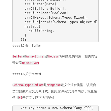
      arrOfDate
:[
Date
],
      arrOfBuffer
:[
Buffer
],
      arrOfBoolean
:[
Boolean
],
      arrOfMixed
:[
Schema
.
Types
.
Mixed
],
      arrOfObjectId
:[
Schema
.
Types
.
ObjectId
]
      nested
:{
        stuff
:
String
,
}
});
####1.5 关于Buffer
和
是
两种隐藏的对象，相关内容
Buffer
ArrayBuffer
Nodejs
请查看
NodeJS-API
####1.6 关于Mixed
是
定义个混合类型，该混合
Schema.Types.Mixed
Mongoose
类型如果未定义具体形式。因此,如果定义具体内容，就直接
使用
来定义，以下两句等价
{}
var
AnySchema
=
new
Schema
({
any
:{}});