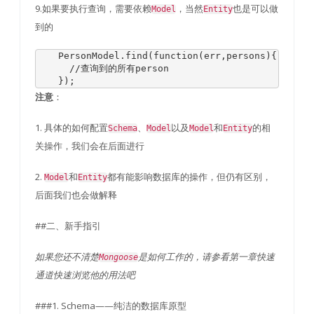
9.如果要执行查询，需要依赖
，当然
也是可以做
Model
Entity
到的
PersonModel
.
find
(
function
(
err
,
persons
){
//查询到的所有person
});
：
注意
1. 具体的如何配置
、
以及
和
的相
Schema
Model
Model
Entity
关操作，我们会在后面进行
2.
和
都有能影响数据库的操作，但仍有区别，
Model
Entity
后面我们也会做解释
##二、新手指引
如果您还不清楚
是如何工作的，请参看第一章快速
Mongoose
通道快速浏览他的用法吧
###1. Schema——纯洁的数据库原型