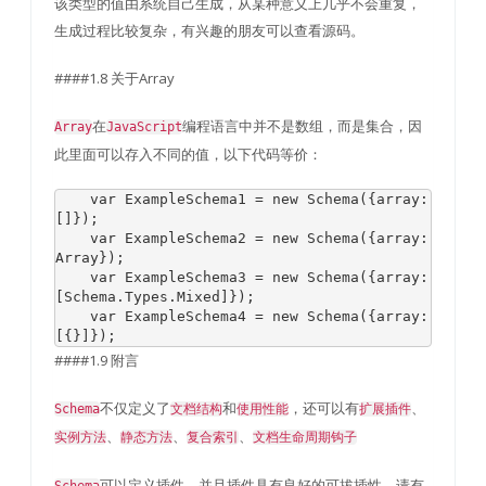
该类型的值由系统自己生成，从某种意义上几乎不会重复，
生成过程比较复杂，有兴趣的朋友可以查看源码。
####1.8 关于Array
在
编程语言中并不是数组，而是集合，因
Array
JavaScript
此里面可以存入不同的值，以下代码等价：
var
ExampleSchema1
=
new
Schema
({
array
:
[]});
var
ExampleSchema2
=
new
Schema
({
array
:
Array
});
var
ExampleSchema3
=
new
Schema
({
array
:
[
Schema
.
Types
.
Mixed
]});
var
ExampleSchema4
=
new
Schema
({
array
:
[{}]});
####1.9 附言
不仅定义了
和
，还可以有
、
Schema
文档结构
使用性能
扩展插件
、
、
、
实例方法
静态方法
复合索引
文档生命周期钩子
可以定义插件，并且插件具有良好的可拔插性，请有