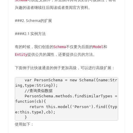
Schema
兴趣的读者继续往后阅读或者查阅官方资料。
###2. Schema的扩展
####2.1 实例方法
有的时候，我们创造的
不仅要为后面的
和
Schema
Model
提供公共的属性，还要提供公共的方法。
Entity
下面例子比快速通道的例子更加高级，可以进行高级扩展：
var
PersonSchema
=
new
Schema
({
name
:
Str
ing
,
type
:
String
});
//查询类似数据
PersonSchema
.
methods
.
findSimilarTypes 
=
function
(
cb
){
return
this
.
model
(
'Person'
).
find
({
typ
e
:
this
.
type
},
cb
);
}
使用如下：