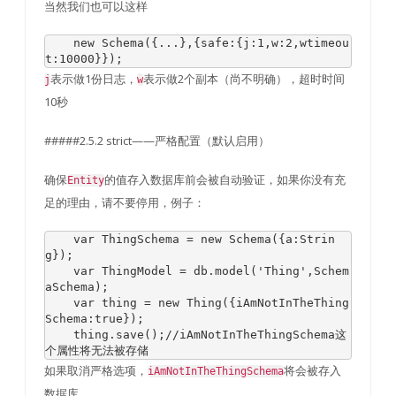
当然我们也可以这样
new
Schema
({...},{
safe
:{
j
:
1
,
w
:
2
,
wtimeou
t
:
10000
}});
表示做1份日志，
表示做2个副本（尚不明确），超时时间
j
w
10秒
#####2.5.2 strict——严格配置（默认启用）
确保
的值存入数据库前会被自动验证，如果你没有充
Entity
足的理由，请不要停用，例子：
var
ThingSchema
=
new
Schema
({
a
:
Strin
g
});
var
ThingModel
=
 db
.
model
(
'Thing'
,
Schem
aSchema
);
var
 thing 
=
new
Thing
({
iAmNotInTheThing
Schema
:
true
});
    thing
.
save
();
//iAmNotInTheThingSchema这
个属性将无法被存储
如果取消严格选项，
将会被存入
iAmNotInTheThingSchema
数据库