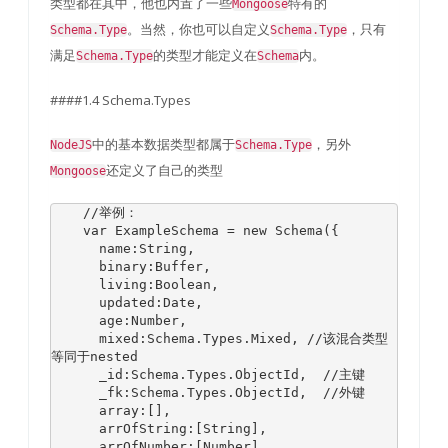
类型都在其中，他也内置了一些
特有的
Mongoose
。当然，你也可以自定义
，只有
Schema.Type
Schema.Type
满足
的类型才能定义在
内。
Schema.Type
Schema
####1.4 Schema.Types
中的基本数据类型都属于
，另外
NodeJS
Schema.Type
还定义了自己的类型
Mongoose
//举例：
var
ExampleSchema
=
new
Schema
({
      name
:
String
,
      binary
:
Buffer
,
      living
:
Boolean
,
      updated
:
Date
,
      age
:
Number
,
      mixed
:
Schema
.
Types
.
Mixed
,
//该混合类型
等同于nested
      _id
:
Schema
.
Types
.
ObjectId
,
//主键
      _fk
:
Schema
.
Types
.
ObjectId
,
//外键
      array
:[],
      arrOfString
:[
String
],
      arrOfNumber
:[
Number
],