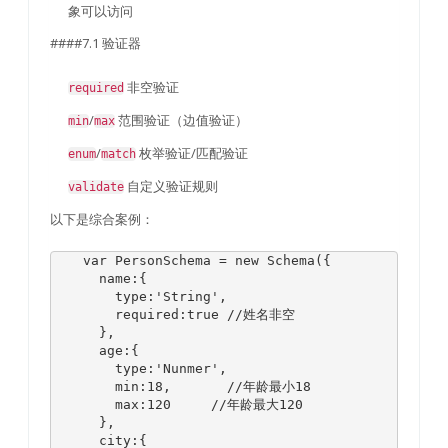
象可以访问
####7.1 验证器
非空验证
required
/
范围验证（边值验证）
min
max
/
枚举验证/匹配验证
enum
match
自定义验证规则
validate
以下是综合案例：
var
PersonSchema
=
new
Schema
({
      name
:{
        type
:
'String'
,
        required
:
true
//姓名非空
},
      age
:{
        type
:
'Nunmer'
,
        min
:
18
,
//年龄最小18
        max
:
120
//年龄最大120
},
      city
:{