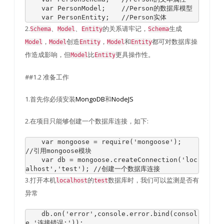
var
PersonModel
;
//Person的数据库模型
var
PersonEntity
;
//Person实体
2.
、
、
的关系请牢记，
生成
Schema
Model
Entity
Schema
，
创造
，
和
都可对数据库操
Model
Model
Entity
Model
Entity
作造成影响，但
比
更具操作性。
Model
Entity
##1.2 准备工作
1.首先你必须安装
MongoDB
和
NodeJS
2.在项目只能够创建一个数据库连接，如下:
var
 mongoose 
=
require
(
'mongoose'
);
//引用mongoose模块
var
 db 
=
 mongoose
.
createConnection
(
'loc
alhost'
,
'test'
);
//创建一个数据库连接
3.打开本机
的
数据库时，我们可以监测是否有
localhost
test
异常
    db
.
on
(
'error'
,
console
.
error
.
bind
(
consol
e
,
'连接错误:'
));