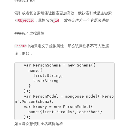
####2.3 索引
索引或者复合索引能让搜索更加高效，默认索引就是主键索
引
，属性名为
，
索引会作为一个专题来讲解
ObjectId
_id
####2.4 虚拟属性
中如果定义了虚拟属性，那么该属性将不写入数据
Schema
库，例如：
var
PersonSchema
=
new
Schema
({
      name
:{
        first
:
String
,
last
:
String
}
});
var
PersonModel
=
 mongoose
.
model
(
'Perso
n'
,
PersonSchema
);
var
 krouky 
=
new
PersonModel
({
      name
:{
first
:
'krouky'
,
last
:
'han'
}
});
如果每次想使用全名就得这样