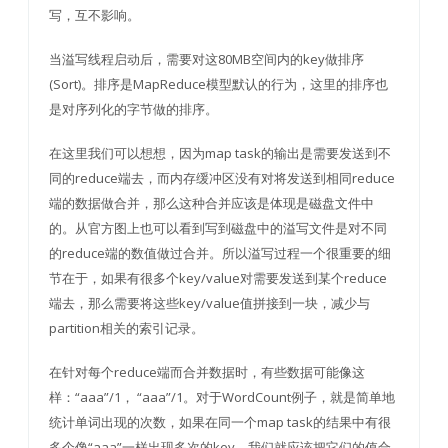
写，互不影响。
当溢写线程启动后，需要对这80MB空间内的key做排序
(Sort)。排序是MapReduce模型默认的行为，这里的排序也
是对序列化的字节做的排序。
在这里我们可以想想，因为map task的输出是需要发送到不
同的reduce端去，而内存缓冲区没有对将发送到相同reduce
端的数据做合并，那么这种合并应该是体现是磁盘文件中
的。从官方图上也可以看到写到磁盘中的溢写文件是对不同
的reduce端的数值做过合并。所以溢写过程一个很重要的细
节在于，如果有很多个key/value对需要发送到某个reduce
端去，那么需要将这些key/value值拼接到一块，减少与
partition相关的索引记录。
在针对每个reduce端而合并数据时，有些数据可能像这
样：“aaa”/1， “aaa”/1。对于WordCount例子，就是简单地
统计单词出现的次数，如果在同一个map task的结果中有很
多个像“aaa”一样出现多次的key，我们就应该把它们的值合