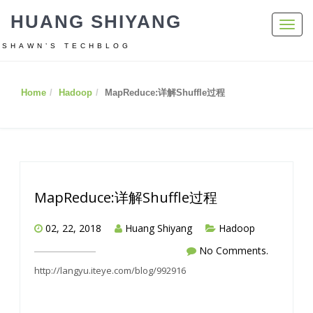
HUANG SHIYANG
Toggl
navig
SHAWN’S TECHBLOG
Home
Hadoop
MapReduce:详解Shuffle过程
MapReduce:详解Shuffle过程
02, 22, 2018
Huang Shiyang
Hadoop
No Comments.
http://langyu.iteye.com/blog/992916