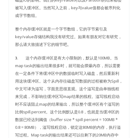
磁盘IO的影响。我们的key/value对以及Partition的结果都会
被写入缓冲区。当然写入之前，key与value值都会被序列化
成字节数组。
整个内存缓冲区就是一个字节数组，它的字节索引及
key/value存储结构我没有研究过。如果有朋友对它有研究，
那么请大致描述下它的细节吧。
. 这个内存缓冲区是有大小限制的，默认是100MB。当
3
map task的输出结果很多时，就可能会撑爆内存，所以需要
在一定条件下将缓冲区中的数据临时写入磁盘，然后重新利
用这块缓冲区。这个从内存往磁盘写数据的过程被称为Spill，
中文可译为溢写，字面意思很直观。这个溢写是由单独线程
来完成，不影响往缓冲区写map结果的线程。溢写线程启动
时不应该阻止map的结果输出，所以整个缓冲区有个溢写的
比例spill.percent。这个比例默认是0.8，也就是当缓冲区的
数据已经达到阈值（buffer size * spill percent = 100MB *
0.8 = 80MB），溢写线程启动，锁定这80MB的内存，执行溢
写过程。Map task的输出结果还可以往剩下的20MB内存中