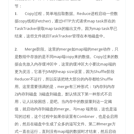
节：
. Copy过程，简单地拉取数据。Reduce进程启动一些数
1
据copy线程(Fetcher)，通过HTTP方式请求map task所在的
TaskTracker获取map task的输出文件。因为map task早已
结束，这些文件就归TaskTracker管理在本地磁盘中。
. Merge阶段。这里的merge如map端的merge动作，只
2
是数组中存放的是不同map端copy来的数值。Copy过来的数
据会先放入内存缓冲区中，这里的缓冲区大小要比map端的
更为灵活，它基于JVM的heap size设置，因为Shuffle阶段
Reducer不运行，所以应该把绝大部分的内存都给Shuffle
用。这里需要强调的是，merge有三种形式：1)内存到内存
2)内存到磁盘 3)磁盘到磁盘。默认情况下第一种形式不启
用，让人比较困惑，是吧。当内存中的数据量到达一定阈
值，就启动内存到磁盘的merge。与map 端类似，这也是溢
写的过程，这个过程中如果你设置有Combiner，也是会启用
的，然后在磁盘中生成了众多的溢写文件。第二种merge方
式一直在运行，直到没有map端的数据时才结束，然后启动