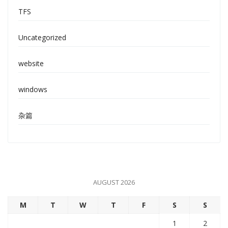
TFS
Uncategorized
website
windows
杂篇
AUGUST 2026
M
T
W
T
F
S
S
1
2