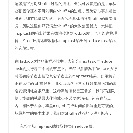
这张是官方对Shuffle过程的描述。但我可以肯定的是，单从
这张图你基本不可能明白Shuffle的过程，因为它与事实相差
挺多，细节也是错乱的。后面我会具体描述Shuffle的事实情
况，所以这里你只要清楚Shuffle的大致范围就成－怎样把
map task的输出结果有效地传送到reduce端。也可以这样理
解， Shuffle描述着数据从map task输出到reduce task输入
的这段过程。
在Hadoop这样的集群环境中，大部分map task与reduce
task的执行是在不同的节点上。当然很多情况下Reduce执行
时需要跨节点去拉取其它节点上的map task结果。如果集群
正在运行的job有很多，那么task的正常执行对集群内部的网
络资源消耗会很严重。这种网络消耗是正常的，我们不能限
制，能做的就是最大化地减少不必要的消耗。还有在节点
内，相比于内存，磁盘IO对job完成时间的影响也是可观的。
从最基本的要求来说，我们对Shuffle过程的期望可以有：
完整地从map task端拉取数据到reduce 端。