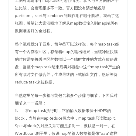
上图可能是某个map task的运行情况。拿它与官方图的左半
边比较，会发现很多不一致。官方图没有清楚地说明
partition， sort与combiner到底作用在哪个阶段。我画了这
张图，希望让大家清晰地了解从map数据输入到map端所有
数据准备好的全过程。
整个流程我分了四步。简单些可以这样说，每个map task都
有一个内存缓冲区，存储着map的输出结果，当缓冲区快满
的时候需要将缓冲区的数据以一个临时文件的方式存放到磁
盘，当整个map task结束后再对磁盘中这个map task产生的
所有临时文件做合并，生成最终的正式输出文件，然后等待
reduce task来拉数据。
当然这里的每一步都可能包含着多个步骤与细节，下面我对
细节来一一说明：
. 在map task执行时，它的输入数据来源于HDFS的
1
block，当然在MapReduce概念中，map task只读取split。
Split与block的对应关系可能是多对一，默认是一对一。在
WordCount例子里，假设map的输入数据都是像“aaa”这样