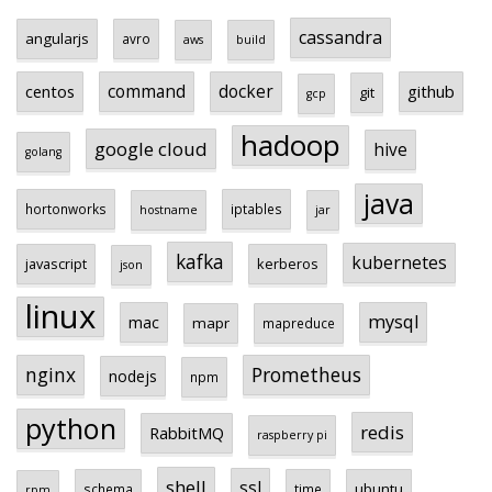
cassandra
angularjs
avro
aws
build
centos
command
docker
github
git
gcp
hadoop
google cloud
hive
golang
java
hortonworks
iptables
hostname
jar
kafka
kubernetes
javascript
kerberos
json
linux
mysql
mac
mapr
mapreduce
Prometheus
nginx
nodejs
npm
python
redis
RabbitMQ
raspberry pi
shell
ssl
ubuntu
schema
time
rpm