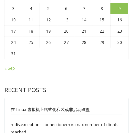
3
4
5
6
7
8
9
10
11
12
13
14
15
16
17
18
19
20
21
22
23
24
25
26
27
28
29
30
31
« Sep
RECENT POSTS
在 Linux 虚拟机上格式化和装载非启动磁盘
redis.exceptions.connectionerror: max number of clients
reached