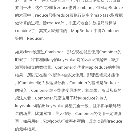
并到一块，这个过程叫reduce也叫combine。但MapReduce
的术语中，reduce只指reduce端执行从多个map task取数据
做计算的过程。除reduce外，非正式地合并数据只能算做
combine了。其实大家知道的，MapReduce中将Combiner
等同于Reducer。
如果client设置过Combiner，那么现在就是使用Combiner的
时候了。将有相同key的key/value对的value加起来，减少
溢写到磁盘的数据量。Combiner会优化MapReduce的中间
结果，所以它在整个模型中会多次使用。那哪些场景才能使
用Combiner呢？从这里分析，Combiner的输出是Reducer
的输入，Combiner绝不能改变最终的计算结果。所以从我的
想法来看，Combiner只应该用于那种Reduce的输入
key/value与输出key/value类型完全一致，且不影响最终结
果的场景。比如累加，最大值等。Combiner的使用一定得慎
重，如果用好，它对job执行效率有帮助，反之会影响reduce
的最终结果。