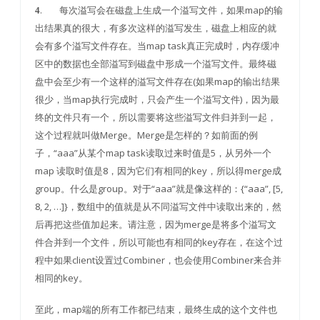
. 每次溢写会在磁盘上生成一个溢写文件，如果map的输
4
出结果真的很大，有多次这样的溢写发生，磁盘上相应的就
会有多个溢写文件存在。当map task真正完成时，内存缓冲
区中的数据也全部溢写到磁盘中形成一个溢写文件。最终磁
盘中会至少有一个这样的溢写文件存在(如果map的输出结果
很少，当map执行完成时，只会产生一个溢写文件)，因为最
终的文件只有一个，所以需要将这些溢写文件归并到一起，
这个过程就叫做Merge。Merge是怎样的？如前面的例
子，“aaa”从某个map task读取过来时值是5，从另外一个
map 读取时值是8，因为它们有相同的key，所以得merge成
group。什么是group。对于“aaa”就是像这样的：{“aaa”, [5,
8, 2, …]}，数组中的值就是从不同溢写文件中读取出来的，然
后再把这些值加起来。请注意，因为merge是将多个溢写文
件合并到一个文件，所以可能也有相同的key存在，在这个过
程中如果client设置过Combiner，也会使用Combiner来合并
相同的key。
至此，map端的所有工作都已结束，最终生成的这个文件也