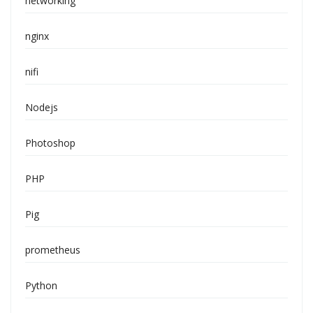
networking
nginx
nifi
Nodejs
Photoshop
PHP
Pig
prometheus
Python