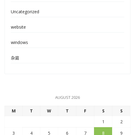
Uncategorized
website
windows
杂篇
AUGUST 2026
M
T
W
T
F
S
S
1
2
3
4
5
6
7
8
9