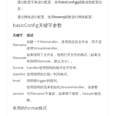
通过配置字典进行配置，使用
dictConfig()
函数读取配置信
息；
通过网络进行配置，使用
listen()
函数进行网络配置。
basicConfig关键字参数
关键字
描述
创建一个FileHandler，使用指定的文件名，而不是
filename
使用StreamHandler。
如果指明了文件名，指明打开文件的模式（如果没
filemode
有指明filemode，默认为’a’）。
format
handler使用指明的格式化字符串。
datefmt
使用指明的日期／时间格式。
level
指明根logger的级别。
使用指明的流来初始化StreamHandler。该参数
stream
与’filename’不兼容，如果两个都有，’stream’被忽
略。
有用的format格式