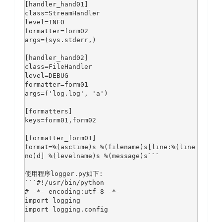
[handler_hand01]

class=StreamHandler

level=INFO

formatter=form02

args=(sys.stderr,)

[handler_hand02]

class=FileHandler

level=DEBUG

formatter=form01

args=(
'log.log'
, 
'a'
)

[formatters]

keys=form01,form02

[formatter_form01]

format=%(asctime)s %(filename)s[line:%(line
no)d] %(levelname)s %(message)s```

使用程序logger.py如下:

```
#!/usr/bin/python
# -*- encoding:utf-8 -*-
import logging

import logging.config
