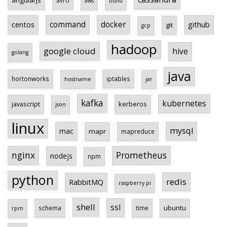
angularjs
avro
aws
build
centos
command
docker
github
git
gcp
hadoop
google cloud
hive
golang
java
hortonworks
iptables
hostname
jar
kafka
kubernetes
javascript
kerberos
json
linux
mysql
mac
mapr
mapreduce
Prometheus
nginx
nodejs
npm
python
redis
RabbitMQ
raspberry pi
shell
ssl
ubuntu
schema
time
rpm