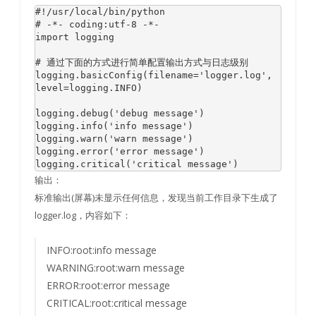
#!/usr/local/bin/python
# -*- coding:utf-8 -*-
import
 logging

# 通过下面的方式进行简单配置输出方式与日志级别
logging.basicConfig(filename=
'logger.log'
, 
level=logging.INFO)

logging.debug(
'debug message'
)

logging.info(
'info message'
)

logging.warn(
'warn message'
)

logging.error(
'error message'
)

logging.critical(
'critical message'
输出：
标准输出(屏幕)未显示任何信息，发现当前工作目录下生成了
logger.log，内容如下：
INFO:root:info message
WARNING:root:warn message
ERROR:root:error message
CRITICAL:root:critical message