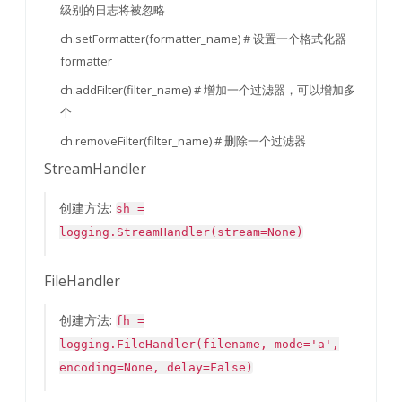
级别的日志将被忽略
ch.setFormatter(formatter_name) # 设置一个格式化器
formatter
ch.addFilter(filter_name) # 增加一个过滤器，可以增加多
个
ch.removeFilter(filter_name) # 删除一个过滤器
StreamHandler
创建方法:
sh =
logging.StreamHandler(stream=None)
FileHandler
创建方法:
fh =
logging.FileHandler(filename, mode='a',
encoding=None, delay=False)