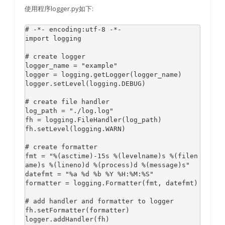
使用程序logger.py如下:
# -*- encoding:utf-8 -*-
import logging

# create logger
logger_name = 
"example"
logger = logging.getLogger(logger_name)

logger.setLevel(logging.DEBUG)

# create file handler
log_path = 
"./log.log"
fh = logging.FileHandler(log_path)

fh.setLevel(logging.WARN)

# create formatter
fmt = 
"%(asctime)-15s %(levelname)s %(filen
ame)s %(lineno)d %(process)d %(message)s"
datefmt = 
"%a %d %b %Y %H:%M:%S"
formatter = logging.Formatter(fmt, datefmt)

# add handler and formatter to logger
fh.setFormatter(formatter)

logger.addHandler(fh)
