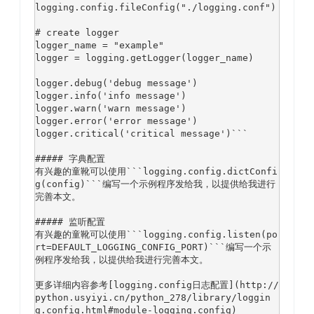
logging.config.fileConfig(
"./logging.conf"
)

# create logger
logger_name = 
"example"
logger = logging.getLogger(logger_name)

logger.debug(
'debug message'
)

logger.info(
'info message'
)

logger.warn(
'warn message'
)

logger.error(
'error message'
)

logger.critical(
'critical message'
)```

##### 字典配置
有兴趣的童靴可以使用```logging.config.dictConfi
g(config)```编写一个示例程序发给我，以提供给我进行
完善本文。

##### 监听配置
有兴趣的童靴可以使用```logging.config.listen(po
rt=DEFAULT_LOGGING_CONFIG_PORT)```编写一个示
例程序发给我，以提供给我进行完善本文。

更多详细内容参考[logging.config日志配置](http://
python.usyiyi.cn/python_278/library/loggin
g.config.html
#module-logging.config)