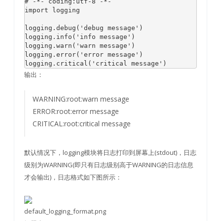
# -*- coding:utf-8 -*-
import
 logging

logging.debug(
'debug message'
)

logging.info(
'info message'
)

logging.warn(
'warn message'
)

logging.error(
'error message'
)

logging.critical(
'critical message'
输出：
WARNING:root:warn message
ERROR:root:error message
CRITICAL:root:critical message
默认情况下，logging模块将日志打印到屏幕上(stdout)，日志
级别为WARNING(即只有日志级别高于WARNING的日志信息
才会输出)，日志格式如下图所示：
default_logging_format.png