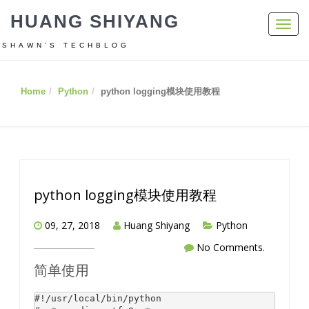
HUANG SHIYANG
Toggl
navig
SHAWN’S TECHBLOG
Home
Python
python logging模块使用教程
python logging模块使用教程
09, 27, 2018
Huang Shiyang
Python
No Comments.
简单使用
#!/usr/local/bin/python