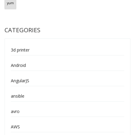
yum
CATEGORIES
3d printer
Android
AngularJS
ansible
avro
AWS