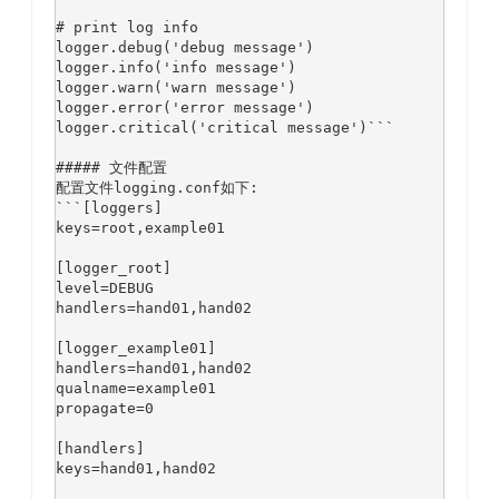
# print log info
logger.debug(
'debug message'
)

logger.info(
'info message'
)

logger.warn(
'warn message'
)

logger.error(
'error message'
)

logger.critical(
'critical message'
)```

##### 文件配置
配置文件logging.conf如下:

```[loggers]

keys=root,example01

[logger_root]

level=DEBUG

handlers=hand01,hand02

[logger_example01]

handlers=hand01,hand02

qualname=example01

propagate=0

[handlers]

keys=hand01,hand02
