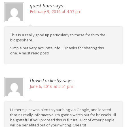
quest bars
says:
February 9, 2016 at 4:57 pm
This is a really good tip particularly to those fresh to the
blogosphere.
Simple but very accurate info… Thanks for sharing this
one. A must read post!
Dovie Lockerby
says:
June 6, 2016 at 5:51 pm
Hi there, just was alert to your blog via Google, and located
that it’s really informative. I’m gonna watch out for brussels. I’ll
be grateful if you proceed this in future. A lot of other people
will be benefited out of your writing. Cheers!