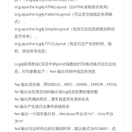
org.apache.log4j.HTMLLayout（以HTML表格形式布局），
org.apache.log4j.PatternLayout（可以灵活地指定布局模
式），
org.apache.log4j.SimpleLayout（包含日志信息的级别和信
息字符串），
org.apache.log4j.TTCCLayout（包含日志产生的时间、线
程、类别等等信息）
Log4J采用类似C语言中的printf函数的打印格式格式化日志信
息，打印参数如下： %m 输出代码中指定的消息
%p 输出优先级，即DEBUG，INFO，WARN，ERROR，FATAL
%r 输出自应用启动到输出该log信息耗费的毫秒数
%c 输出所属的类目，通常就是所在类的全名
%t 输出产生该日志事件的线程名
%n 输出一个回车换行符，Windows平台为“rn”，Unix平台
为“n”
%d 输出日志时间点的日期或时间，默认格式为ISO8601，也