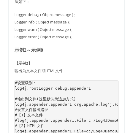
法如下：
Logger.debug ( Object message ) ;
Logger.info ( Object message ) ;
Logger.warn ( Object message ) ;
Logger.error ( Object message ) ;
示例2～示例8
【示例2】
输出为文本文件或HTML文件
#设置级别：

log4j.rootLogger=debug,appender1

#输出到文件(这里默认为追加方式)

log4j.appender.appender1=org.apache.log4j.FileAppe
#设置文件输出路径

#【1】文本文件

#log4j.appender.appender1.File=c:/Log4JDemo02.log

#【2】HTML文件

log4j.appender.appender1.File=c:/Log4JDemo02.html
