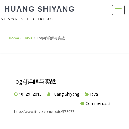
HUANG SHIYANG
Toggl
navig
SHAWN’S TECHBLOG
Home
Java
log4j详解与实战
log4j详解与实战
10, 29, 2015
Huang Shiyang
Java
Comments: 3
http://www.iteye.com/topic/378077