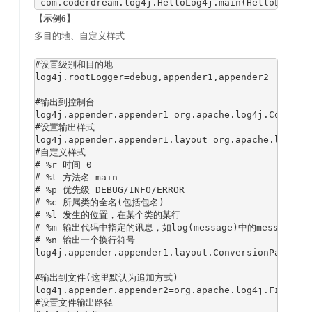
-com.coderdream.log4j.HelloLog4j.main(HelloLog4j.
【示例6】
多目的地、自定义样式
#设置级别和目的地

log4j.rootLogger=debug,appender1,appender2

#输出到控制台

log4j.appender.appender1=org.apache.log4j.ConsoleA
#设置输出样式

log4j.appender.appender1.layout=org.apache.log4j.P
#自定义样式

# %r 时间 0

# %t 方法名 main

# %p 优先级 DEBUG/INFO/ERROR

# %c 所属类的全名(包括包名)

# %l 发生的位置，在某个类的某行

# %m 输出代码中指定的讯息，如log(message)中的message

# %n 输出一个换行符号

log4j.appender.appender1.layout.ConversionPattern=
#输出到文件(这里默认为追加方式)

log4j.appender.appender2=org.apache.log4j.FileAppe
#设置文件输出路径
