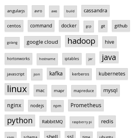
cassandra
angularjs
avro
aws
build
centos
command
docker
github
git
gcp
hadoop
google cloud
hive
golang
java
hortonworks
iptables
hostname
jar
kafka
kubernetes
javascript
kerberos
json
linux
mysql
mac
mapr
mapreduce
Prometheus
nginx
nodejs
npm
python
redis
RabbitMQ
raspberry pi
shell
ssl
ubuntu
schema
time
rpm