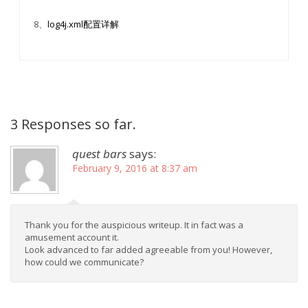
8、
log4j.xml配置详解
3 Responses so far.
quest bars
says:
February 9, 2016 at 8:37 am
Thank you for the auspicious writeup. It in fact was a
amusement account it.
Look advanced to far added agreeable from you! However,
how could we communicate?