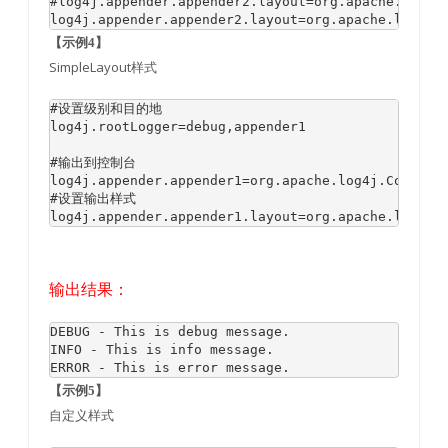
#log4j.appender.appender2.layout=org.apache.log4j.
log4j.appender.appender2.layout=org.apache.log4j.
【示例4】
SimpleLayout样式
#设置级别和目的地

log4j.rootLogger=debug,appender1

#输出到控制台

log4j.appender.appender1=org.apache.log4j.ConsoleA
#设置输出样式

log4j.appender.appender1.layout=org.apache.log4j.
输出结果：
DEBUG - This is debug message.

INFO - This is info message.

ERROR - This is error message.
【示例5】
自定义样式