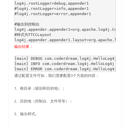
log4j.rootLogger=debug,appender1

#log4j.rootLogger=info,appender1

#log4j.rootLogger=error,appender1

#输出到控制台

log4j.appender.appender1=org.apache.log4j.ConsoleA
#样式为TTCCLayout

log4j.appender.appender1.layout=org.apache.log4j.
输出结果：
[main] DEBUG com.coderdream.log4j.HelloLog4j - Thi
[main] INFO com.coderdream.log4j.HelloLog4j - This
[main] ERROR com.coderdream.log4j.HelloLog4j - Th
通过配置文件可知，我们需要配置3个方面的内容：
1、根目录（级别和目的地）；
2、目的地（控制台、文件等等）；
3、输出样式。