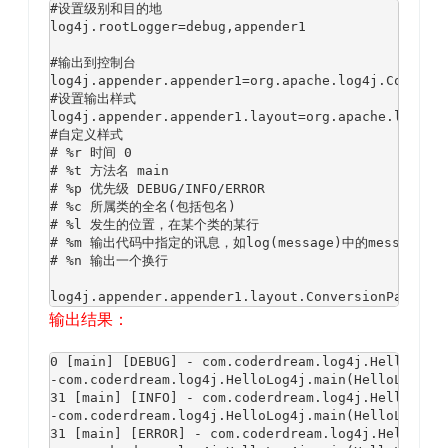
#设置级别和目的地

log4j.rootLogger=debug,appender1

#输出到控制台

log4j.appender.appender1=org.apache.log4j.ConsoleA
#设置输出样式

log4j.appender.appender1.layout=org.apache.log4j.P
#自定义样式

# %r 时间 0

# %t 方法名 main

# %p 优先级 DEBUG/INFO/ERROR

# %c 所属类的全名(包括包名)

# %l 发生的位置，在某个类的某行

# %m 输出代码中指定的讯息，如log(message)中的message

# %n 输出一个换行

log4j.appender.appender1.layout.ConversionPattern
输出结果：
0 [main] [DEBUG] - com.coderdream.log4j.HelloLog4j
-com.coderdream.log4j.HelloLog4j.main(HelloLog4j.j
31 [main] [INFO] - com.coderdream.log4j.HelloLog4j
-com.coderdream.log4j.HelloLog4j.main(HelloLog4j.j
31 [main] [ERROR] - com.coderdream.log4j.HelloLog4