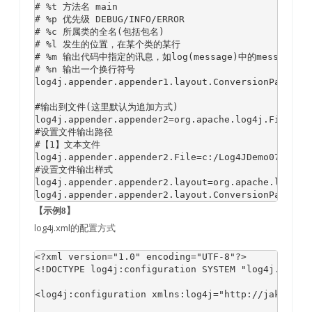
# %t 方法名 main

# %p 优先级 DEBUG/INFO/ERROR

# %c 所属类的全名(包括包名)

# %l 发生的位置，在某个类的某行

# %m 输出代码中指定的讯息，如log(message)中的message

# %n 输出一个换行符号

log4j.appender.appender1.layout.ConversionPattern=
#输出到文件(这里默认为追加方式)

log4j.appender.appender2=org.apache.log4j.FileAppe
#设置文件输出路径

#【1】文本文件

log4j.appender.appender2.File=c:/Log4JDemo07_Dao.l
#设置文件输出样式

log4j.appender.appender2.layout=org.apache.log4j.P
log4j.appender.appender2.layout.ConversionPattern
【示例8】
log4j.xml的配置方式
<?xml version="1.0" encoding="UTF-8"?>

<!DOCTYPE log4j:configuration SYSTEM "log4j.dtd">

<log4j:configuration xmlns:log4j="http://jakarta.a