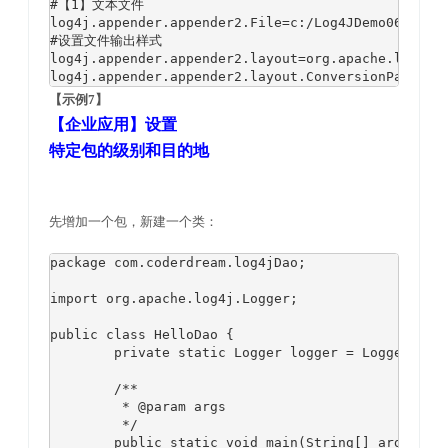
#【1】文本文件

log4j.appender.appender2.File=c:/Log4JDemo06.log

#设置文件输出样式

log4j.appender.appender2.layout=org.apache.log4j.P
log4j.appender.appender2.layout.ConversionPattern
【示例7】
【企业应用】设置
特定包的级别和目的地
先增加一个包，新建一个类：
package com.coderdream.log4jDao;

import org.apache.log4j.Logger;

public class HelloDao {

	private static Logger logger = Logger.getLogger(HelloDao.class);

	/**

	 * @param args

	 */

	public static void main(String[] args) {
