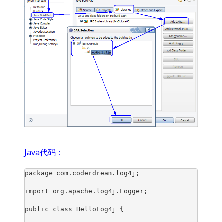
Java代码：
package com.coderdream.log4j;

import org.apache.log4j.Logger;

public class HelloLog4j {
