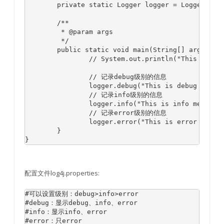
	private static Logger logger = Logger.getLogger(HelloLog4j.class);

	/**

	 * @param args

	 */

	public static void main(String[] args) {

		// System.out.println("This is println message.");

		// 记录debug级别的信息

		logger.debug("This is debug message.");

		// 记录info级别的信息

		logger.info("This is info message.");

		// 记录error级别的信息

		logger.error("This is error message.");

	}

}
配置文件log4j.properties:
#可以设置级别：debug>info>error

#debug：显示debug、info、error

#info：显示info、error

#error：只error
