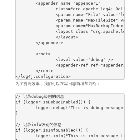
	<appender name="appender1"

		class="org.apache.log4j.RollingFileAppender">

		<param name="File" value="logfile08.html" />

		<param name="MaxFileSize" value="1MB" />

		<param name="MaxBackupIndex" value="5" />

		<layout class="org.apache.log4j.HTMLLayout">

		</layout>

	</appender>

	<root>

		<level value="debug" />

		<appender-ref ref="appender1" />

	</root>

</log4j:configuration>
为了提高效率，我们可以在写日志前增加判断：
// 记录debug级别的信息

if (logger.isDebugEnabled()) {

	logger.debug("This is debug message from Dao.");

}

// 记录info级别的信息

if (logger.isInfoEnabled()) {

	logger.info("This is info message from Dao.");
