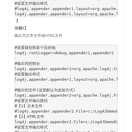
#设置文件输出样式

#log4j.appender.appender1.layout=org.apache.log4j.
log4j.appender.appender1.layout=org.apache.log4j.
【
示例3】
输出为文本文件或HTML文件
#设置级别和多个目的地

log4j.rootLogger=debug,appender1,appender2

#输出到控制台

log4j.appender.appender1=org.apache.log4j.ConsoleA
#设置输出样式

log4j.appender.appender1.layout=org.apache.log4j.T
#输出到文件(这里默认为追加方式)

log4j.appender.appender2=org.apache.log4j.FileAppe
#设置文件输出路径

#【1】文本文件

#log4j.appender.appender2.File=c:/Log4JDemo02.log

#【2】HTML文件

log4j.appender.appender2.File=c:/Log4JDemo02.html

#设置文件输出样式
