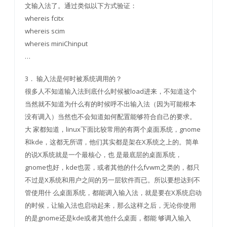
文输入法了。通过类似以下方式验证：
whereis fcitx
whereis scim
whereis miniChinput
…
3． 输入法是何时被系统调用的？
很多人不知道输入法到底什么时候被load进来，不知道这个
当然就不知道为什么有的时候呼不出输入法（因为可能根本
没有调入）当然也不会知道如何配置能够符合自己的要求。
大 家都知道，linux下面比较常用的有两个桌面系统，gnome
和kde，这都无所谓，他们其实都是架在X系统之上的。简单
的说X系统就是一个最核心，也 是最底层的桌面系统，
gnome也好，kde也罢，或者其他的什么fvwm之类的，都只
不过是X系统和用户之间的另一层软件而已。所以要想达到不
管使用什 么桌面系统，都能调入输入法，就是要在X系统启动
的时候，让输入法也启动起来，那么这样之后，无论你使用
的是gnome还是kde或者其他什么桌面，都能 够调入输入