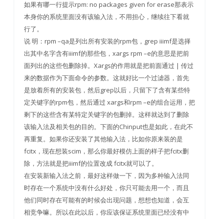
如果有哪一行提示rpm: no packages given for erase那表示
本身你的系统里面没有该输入法，不用担心，继续往下看就
行了。
说 明：rpm –qa是列出所有安装的rpm包，grep iiimf是选择
出其中名字含有iiimf的那些包，xargs rpm –e的意思是把前
面列出的这些包删除掉。Xargs的作用就是把前面通过 | 传过
来的数据作为下面命令的参数。这就好比一个过滤器，首先
是放着所有的安装包，然后grep以后，只留下了含有某些特
定关键字的rpm包，然后通过 xargs和rpm –e的组合运用，把
剩下的这些含有某特定关键字的包删掉。这样就达到了删除
该输入法及相关包的目的。下面的Chinput也是如此，在此不
再重复。如果你还安装了其他输入法，比如你原来装的是
fcitx，现在想装scim，那么你最好模仿上面的样子把fcitx删
除，方法就是把iiimf的位置改成 fcitx就可以了。
在安装新输入法之前，最好这样做一下，因为多种输入法同
时存在一个系统中没有什么好处，你只可能去用一个，而且
他们同时存在可能有的时候会出现问题，想想也知道，会互
相竞争嘛。所以在此以后，你应该保证系统里面已经没有中