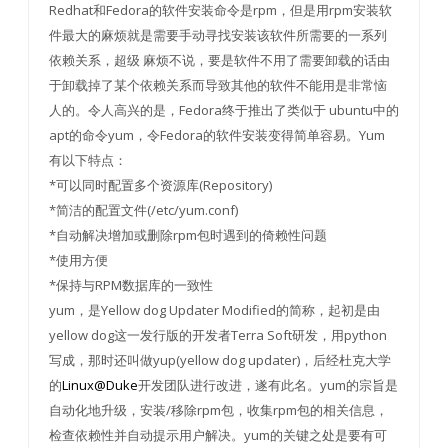
Redhat和Fedora的软件安装命令是rpm，但是用rpm安装软
件最大的麻烦就是需要手动寻找安装该软件所需要的一系列
依赖关系，超级 麻烦不说，要是软件不用了需要卸载的话由
于卸载掉了某个依赖关系而导致其他的软件不能用是非常恼
人的。令人高兴的是，Fedora终于推出了类似于 ubuntu中的
apt的命令yum，令Fedora的软件安装变得简单容易。Yum
有以下特点：
*可以同时配置多个资源库(Repository)
*简洁的配置文件(/etc/yum.conf)
*自动解决增加或删除rpm包时遇到的倚赖性问题
*使用方便
*保持与RPM数据库的一致性
yum，是Yellow dog Updater Modified的简称，起初是由
yellow dog这一发行版的开发者Terra Soft研发，用python
写成，那时还叫做yup(yellow dog updater)，后经杜克大学
的
Linux@Duke
开发团队进行改进，遂有此名。yum的宗旨是
自动化地升级，安装/移除rpm包，收集rpm包的相关信息，
检查依赖性并自动提示用户解决。yum的关键之处是要有可