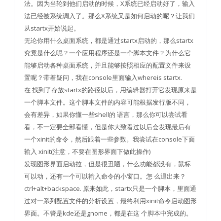
法。因为当轮到他们启动的时候，X系统已经启动好了，输入
法已经被系统调入了。那么X系统又是如何启动的呢？让我们
从startx开始说起。
无论你用什么桌面系统，都是通过startx启动的，那么startx
究竟是什么呢？一个应用程序还是一个脚本文件？为什么它
能够启动各种桌面系统，并且能够按照相应的配置文件来设
置呢？带着疑问，我在console里面输入whereis startx.
在 找到了存放startx的路径以后，用编辑器打开它发现原来是
一个脚本文件。这个脚本文件的内容可能根据发行版不同，
会有差异，如果你懂一些shell的 语言，那么你可以尝试看
看，不一定要全部看懂，但是你大致看过以后会发现最后有
一个xinit的命令，然后跟着一些参数。我尝试在console下面
输入 xinit(注意，不要在图形界面下做此操作)
发现图形界面启动拉，但是很丑陋，什么功能都没有，鼠标
可以动，还有一个可以输入命令的小窗口。怎 么退出来？
ctrl+alt+backspace. 原来如此，startx只是一个脚本，里面通
过对一系列配置文件的分析设置，最终利用xinit命令启动图形
界面。不管是kde还是gnome，都是在这 个脚本中完成的。