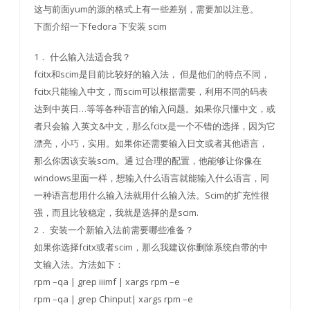
这与前面yum的源的格式上有一些差别，需要加以注意。
下面介绍一下fedora 下安装 scim
1． 什么输入法适合我？
fcitx和scim是目前比较好的输入法， 但是他们的特点不同，
fcitx只能输入中文，而scim可以根据需要，利用不同的码表
达到中英日…等等各种语言的输入问题。如果你只懂中文，或
者只会输 入英文&中文，那么fcitx是一个不错的选择，因为它
漂亮，小巧，实用。如果你还需要输入日文或者其他语言，
那么你因该安装scim。通 过合理的配置，他能够让你像在
windows里面一样，想输入什么语言就能输入什么语言，同
一种语言想用什么输入法就用什么输入法。Scim的扩充性很
强，而且比较稳定，我就是选择的是scim.
2． 安装一个新输入法前需要哪些准备？
如果你选择fcitx或者scim，那么我建议你删除系统自带的中
文输入法。方法如下：
rpm –qa | grep iiimf | xargs rpm –e
rpm –qa | grep Chinput| xargs rpm –e