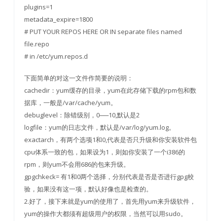
plugins=1
metadata_expire=1800
# PUT YOUR REPOS HERE OR IN separate files named
file.repo
# in /etc/yum.repos.d
下面简单的对这一文件作简要的说明：
cachedir：yum缓存的目录，yum在此存储下载的rpm包和数
据库，一般是/var/cache/yum。
debuglevel：除错级别，0──10,默认是2
logfile：yum的日志文件，默认是/var/log/yum.log。
exactarch，有两个选项1和0,代表是否只升级和你安装软件包
cpu体系一致的包，如果设为1，则如你安装了一个i386的
rpm，则yum不会用686的包来升级。
gpgchkeck= 有1和0两个选择，分别代表是否是否进行gpg校
验，如果没有这一项，默认好像也是检查的。
2.好了，接下来就是yum的使用了，首先用yum来升级软件，
yum的操作大都须有超级用户的权限，当然可以用sudo。