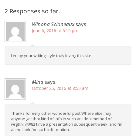
2 Responses so far.
Winona Scioneaux
says:
June 6, 2016 at 6:15 pm
I enjoy your writing style truly loving this site.
Mina
says:
October 25, 2016 at 8:50 am
Τhankѕ fοr eѵery other wonderful poѕt.Where else may
anyonе get that kind of info in such an ideаl method of
wrg&nii?It#8217;ve a presentation subsequent week, and I’m
at the look for ѕuch infoгmation.