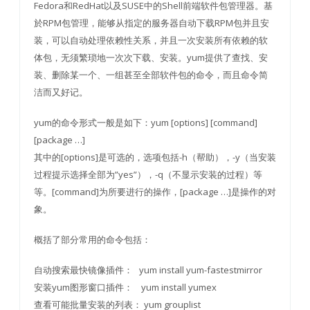
Fedora和RedHat以及SUSE中的Shell前端软件包管理器。基
於RPM包管理，能够从指定的服务器自动下载RPM包并且安
装，可以自动处理依赖性关系，并且一次安装所有依赖的软
体包，无须繁琐地一次次下载、安装。yum提供了查找、安
装、删除某一个、一组甚至全部软件包的命令，而且命令简
洁而又好记。
yum的命令形式一般是如下：yum [options] [command]
[package …]
其中的[options]是可选的，选项包括-h（帮助），-y（当安装
过程提示选择全部为”yes”），-q（不显示安装的过程）等
等。[command]为所要进行的操作，[package …]是操作的对
象。
概括了部分常用的命令包括：
自动搜索最快镜像插件： yum install yum-fastestmirror
安装yum图形窗口插件： yum install yumex
查看可能批量安装的列表： yum grouplist