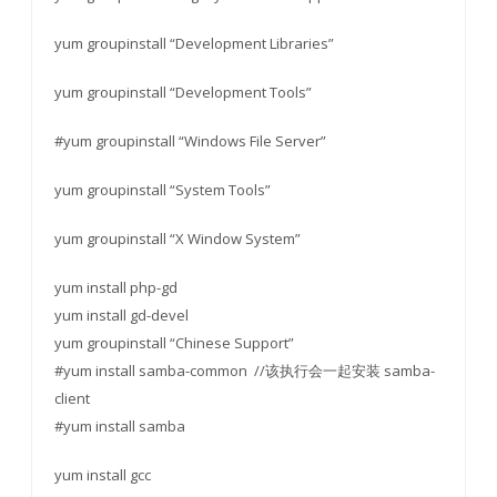
yum groupinstall “Development Libraries”
yum groupinstall “Development Tools”
#yum groupinstall “Windows File Server”
yum groupinstall “System Tools”
yum groupinstall “X Window System”
yum install php-gd
yum install gd-devel
yum groupinstall “Chinese Support”
#yum install samba-common //该执行会一起安装 samba-
client
#yum install samba
yum install gcc