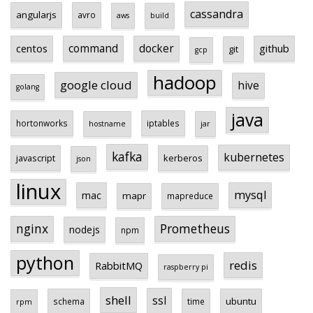
cassandra
angularjs
avro
aws
build
centos
command
docker
github
git
gcp
hadoop
google cloud
hive
golang
java
hortonworks
iptables
hostname
jar
kafka
kubernetes
javascript
kerberos
json
linux
mysql
mac
mapr
mapreduce
Prometheus
nginx
nodejs
npm
python
redis
RabbitMQ
raspberry pi
shell
ssl
ubuntu
schema
time
rpm