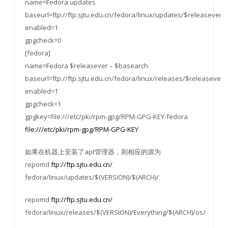
name=Fedora updates
baseurl=ftp://ftp.sjtu.edu.cn/fedora/linux/updates/$releasever
enabled=1
gpgcheck=0
[fedora]
name=Fedora $releasever – $basearch
baseurl=ftp://ftp.sjtu.edu.cn/fedora/linux/releases/$releasever
enabled=1
gpgcheck=1
gpgkey=file:///etc/pki/rpm-gpg/RPM-GPG-KEY-fedora
file:///etc/pki/rpm-gpg/RPM-GPG-KEY
如果在机器上安装了apt管理器，则相应的源为
repomd
ftp://ftp.sjtu.edu.cn/
fedora/linux/updates/$(VERSION)/$(ARCH)/
repomd
ftp://ftp.sjtu.edu.cn/
fedora/linux/releases/$(VERSION)/Everything/$(ARCH)/os/