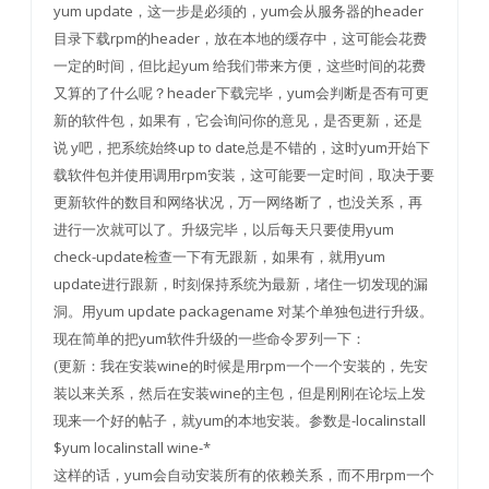
yum update，这一步是必须的，yum会从服务器的header
目录下载rpm的header，放在本地的缓存中，这可能会花费
一定的时间，但比起yum 给我们带来方便，这些时间的花费
又算的了什么呢？header下载完毕，yum会判断是否有可更
新的软件包，如果有，它会询问你的意见，是否更新，还是
说 y吧，把系统始终up to date总是不错的，这时yum开始下
载软件包并使用调用rpm安装，这可能要一定时间，取决于要
更新软件的数目和网络状况，万一网络断了，也没关系，再
进行一次就可以了。升级完毕，以后每天只要使用yum
check-update检查一下有无跟新，如果有，就用yum
update进行跟新，时刻保持系统为最新，堵住一切发现的漏
洞。用yum update packagename 对某个单独包进行升级。
现在简单的把yum软件升级的一些命令罗列一下：
(更新：我在安装wine的时候是用rpm一个一个安装的，先安
装以来关系，然后在安装wine的主包，但是刚刚在论坛上发
现来一个好的帖子，就yum的本地安装。参数是-localinstall
$yum localinstall wine-*
这样的话，yum会自动安装所有的依赖关系，而不用rpm一个