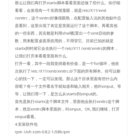
那么让我们再打开startx脚本看看里面还做了些什么。你仔细
看看，会发现有一个东西很显眼，就是/etc/X11/xinit
/xinitrc，这个xinitrc好像很眼熟，在配置输入法的其他贴中总
是看到，这里出现了肯定是里面运行了这个脚本。再看其他
的一些东西，其实都是利用shell配置出一个xinit启动的参
数，用来配置桌面系统用的，不用管它。目前已知的就是
startx的时候它会去执行一个/etc/X11 /xinit/xinitrc的脚本，
让我们打开来看看里面有什么。
打开一看，其中一段我觉得最有价值，是一个for循环，他依
次执行了/etc /X11/xinit/xinitrc.d/下面的所有脚本。你可以耐
心的找一下，一定可以发现。那么这个目录里面有些什么内
容呢？有一个文件看名字就知道和输入相关，他叫xinput。等
等，让我们理一下，是怎么从startx到xinput的。
首先是执行startx这个脚本文件，里面他会执行xinitrc这个脚
本，然后xinitrc脚本里面的，叫xinput。OK, 我们继续，打开
xinput看看。
4.安装软件包
rpm -Uvh scim-0.8.2-1.i586.rpm