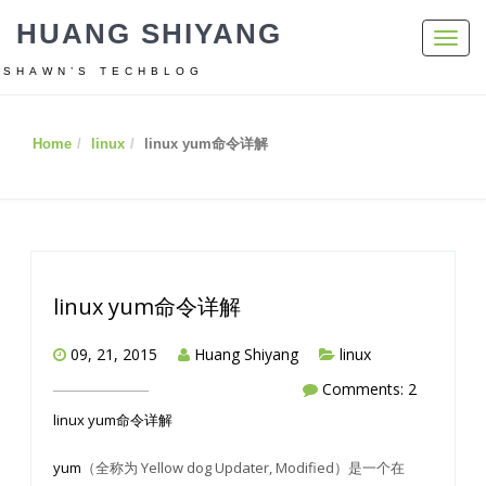
HUANG SHIYANG
Toggl
navig
SHAWN’S TECHBLOG
Home
linux
linux yum命令详解
linux yum命令详解
09, 21, 2015
Huang Shiyang
linux
Comments: 2
linux yum命令详解
yum
（全称为 Yellow dog Updater, Modified）是一个在