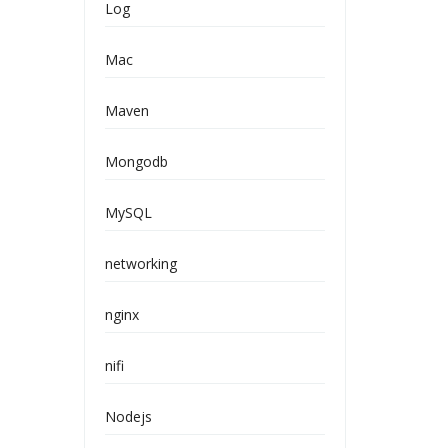
Log
Mac
Maven
Mongodb
MySQL
networking
nginx
nifi
Nodejs