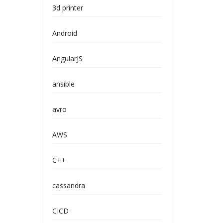
3d printer
Android
AngularJS
ansible
avro
AWS
C++
cassandra
CICD