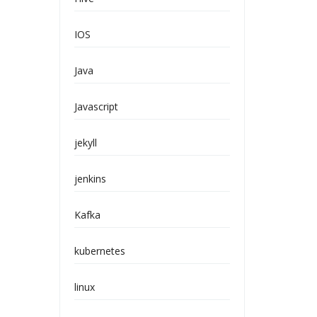
IOS
Java
Javascript
jekyll
jenkins
Kafka
kubernetes
linux