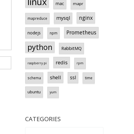
linux
mac
mapr
nginx
mysql
mapreduce
Prometheus
nodejs
npm
python
RabbitMQ
redis
raspberry pi
rpm
shell
ssl
schema
time
ubuntu
yum
CATEGORIES