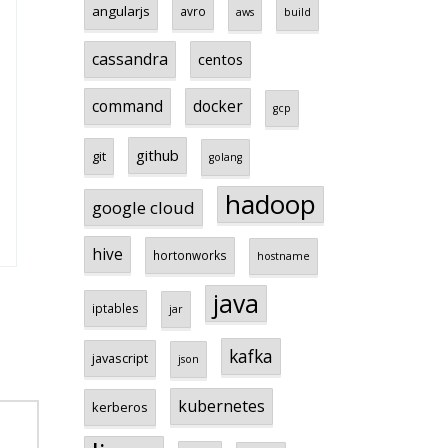
angularjs
avro
aws
build
cassandra
centos
command
docker
gcp
github
git
golang
hadoop
google cloud
hive
hortonworks
hostname
java
iptables
jar
kafka
javascript
json
kubernetes
kerberos